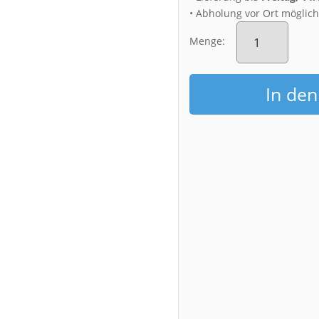
• Abholung vor Ort möglic
Poster
(00267)
Menge:
Augustusstraße
im
Nebel
In de
Menge