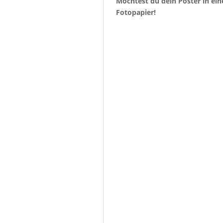
Möchtest du dein Poster in ein
Fotopapier!