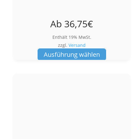
Ab
36,75
€
Enthält 19% MwSt.
zzgl.
Versand
Dieses
Ausführung wählen
Produkt
weist
mehrere
Varianten
auf.
Die
Optionen
können
auf
der