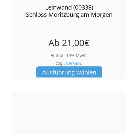
Leinwand (00338)
Schloss Moritzburg am Morgen
Ab
21,00
€
Enthält 19% MwSt.
zzgl.
Versand
Dieses
Ausführung wählen
Produkt
weist
mehrere
Varianten
auf.
Die
Optionen
können