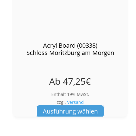
Acryl Board (00338)
Schloss Moritzburg am Morgen
Ab
47,25
€
Enthält 19% MwSt.
zzgl.
Versand
Dieses
Ausführung wählen
Produkt
weist
mehrere