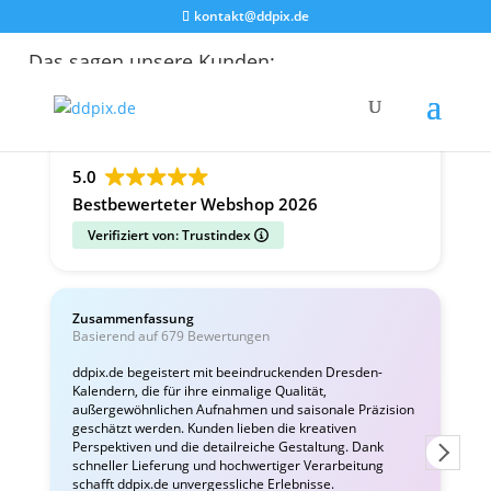
kontakt@ddpix.de
Das sagen unsere Kunden:
Alle Bewertungen
Google
Facebook
5.0
Bestbewerteter Webshop 2026
Verifiziert von: Trustindex
Zusammenfassung
C
Basierend auf 679 Bewertungen
ddpix.de begeistert mit beeindruckenden Dresden-
Kalendern, die für ihre einmalige Qualität,
W
außergewöhnlichen Aufnahmen und saisonale Präzision
i
geschätzt werden. Kunden lieben die kreativen
Perspektiven und die detailreiche Gestaltung. Dank
schneller Lieferung und hochwertiger Verarbeitung
schafft ddpix.de unvergessliche Erlebnisse.