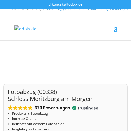
kontakt@ddpix.de
Start
/
Shop
/
Fotoabzug
/ Fotoabzug (00338) Schloss Moritzburg am Morgen
Fotoabzug (00338)
Schloss Moritzburg am Morgen
679 Bewertungen
Produktart: Fotoabzug
höchste Qualität
belichtet auf echtem Fotopapier
langlebig und strahlend