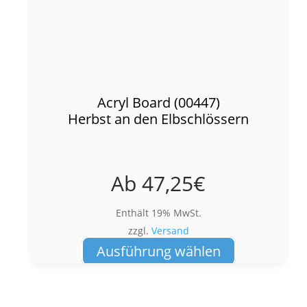
Acryl Board (00447)
Herbst an den Elbschlössern
Ab
47,25
€
Enthält 19% MwSt.
zzgl.
Versand
Dieses
Ausführung wählen
Produkt
weist
mehrere