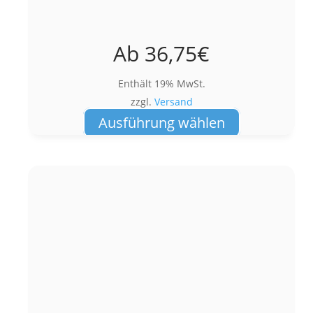
Ab
36,75
€
Enthält 19% MwSt.
zzgl.
Versand
Dieses
Ausführung wählen
Produkt
weist
mehrere
Varianten
auf.
Die
Optionen
können
auf
der