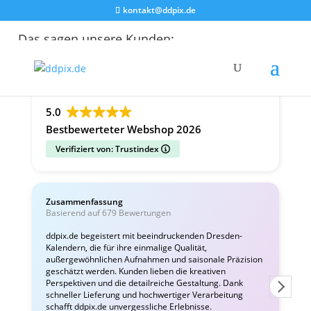
kontakt@ddpix.de
Das sagen unsere Kunden:
Alle Bewertungen
Google
Facebook
5.0
Bestbewerteter Webshop 2026
Verifiziert von: Trustindex
Zusammenfassung
C
Basierend auf 679 Bewertungen
v
ddpix.de begeistert mit beeindruckenden Dresden-
Kalendern, die für ihre einmalige Qualität,
W
außergewöhnlichen Aufnahmen und saisonale Präzision
i
geschätzt werden. Kunden lieben die kreativen
Perspektiven und die detailreiche Gestaltung. Dank
schneller Lieferung und hochwertiger Verarbeitung
schafft ddpix.de unvergessliche Erlebnisse.