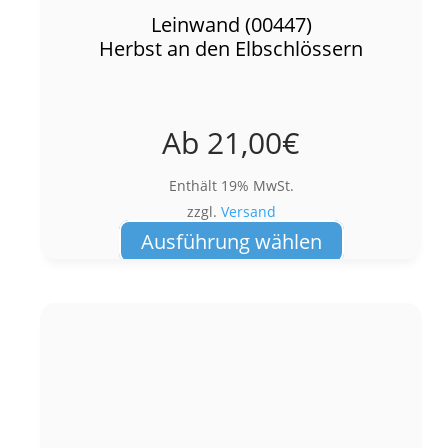
Leinwand (00447)
Herbst an den Elbschlössern
Ab
21,00
€
Enthält 19% MwSt.
zzgl.
Versand
Dieses
Ausführung wählen
Produkt
weist
mehrere
Varianten
auf.
Die
Optionen
können