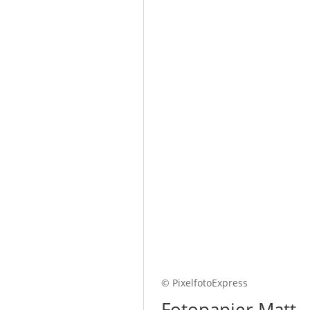
© PixelfotoExpress
Fotopapier Matt