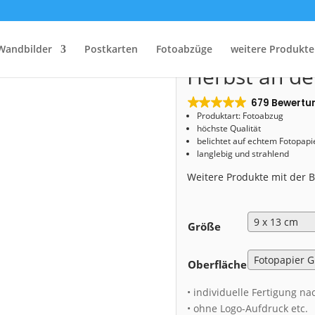
Start
/
Shop
/
Fotoabzug
/ Fotoabzug (00447) Herbst an den Elbschlössern
Fotoabzug (0
Wandbilder
Postkarten
Fotoabzüge
weitere Produkte
Herbst an de
679 Bewertu
Produktart: Fotoabzug
höchste Qualität
belichtet auf echtem Fotopapi
langlebig und strahlend
Weitere Produkte mit der
Größe
Oberfläche
• individuelle Fertigung na
• ohne Logo-Aufdruck etc.