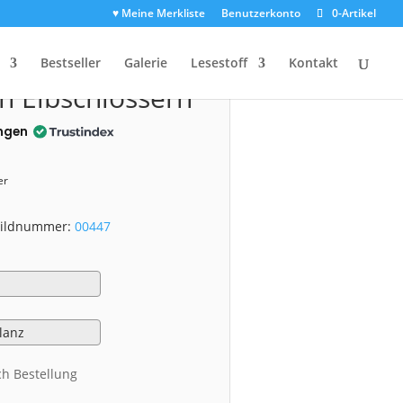
♥ Meine Merkliste
Benutzerkonto
0-Artikel
0447)
Bestseller
Galerie
Lesestoff
Kontakt
n Elbschlössern
ngen
er
 Bildnummer:
00447
ch Bestellung