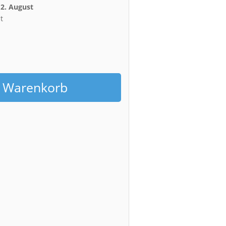
12. August
t
h
n Warenkorb