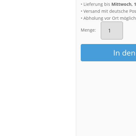
• Lieferung bis
Mittwoch, 
• Versand mit deutsche Pos
• Abholung vor Ort möglic
Fotoabzug
(00447)
Menge:
Herbst
an
den
In de
Elbschlössern
Menge