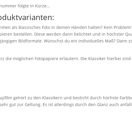
nummer folgte in Kürze...
oduktvarianten:
hmen als klassisches Foto in deinen Händen halten? Kein Problem!
eren bestellen. Diese werden dann belichtet und in höchster Qual
 gängigen Bildformate. Wünschst du ein individuelles Maß? Dann sc
z die möglichen Fotopapiere erläutern. Die Klassiker hierbei sin
jifilm gehört zu den Klassikern und besticht durch höchste Farbbr
r gut zur Geltung. Es ist allerdings durch den Glanz auch anfäll