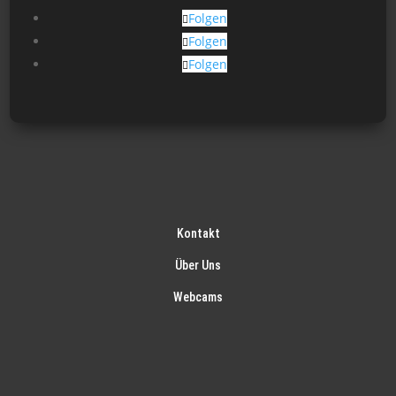
gew
Folgen
wer
Folgen
Folgen
Kontakt
Über Uns
Webcams