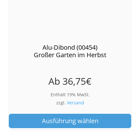
Alu-Dibond (00454)
Großer Garten im Herbst
Ab
36,75
€
Enthält 19% MwSt.
zzgl.
Versand
Die
Pro
Ausführung wählen
wei
meh