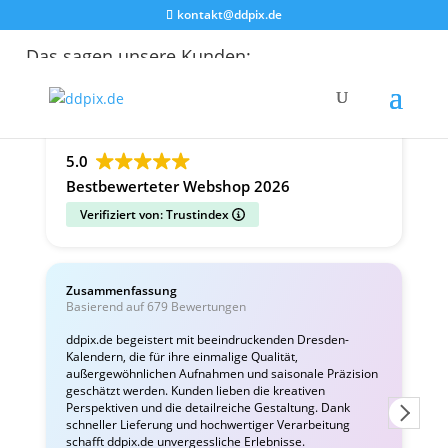
kontakt@ddpix.de
Das sagen unsere Kunden:
Alle Bewertungen
Google
Facebook
5.0
Bestbewerteter Webshop 2026
Verifiziert von: Trustindex
Zusammenfassung
C
Basierend auf 679 Bewertungen
v
ddpix.de begeistert mit beeindruckenden Dresden-
Kalendern, die für ihre einmalige Qualität,
W
außergewöhnlichen Aufnahmen und saisonale Präzision
i
geschätzt werden. Kunden lieben die kreativen
Perspektiven und die detailreiche Gestaltung. Dank
schneller Lieferung und hochwertiger Verarbeitung
schafft ddpix.de unvergessliche Erlebnisse.