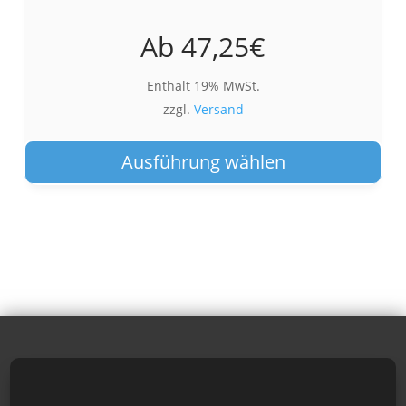
Ab
47,25
€
Enthält 19% MwSt.
zzgl.
Versand
Die
Pro
Ausführung wählen
wei
meh
Var
auf.
Die
Opt
kön
auf
der
Pro