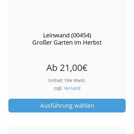
Leinwand (00454)
Großer Garten im Herbst
Ab
21,00
€
Enthält 19% MwSt.
zzgl.
Versand
Die
Pro
Ausführung wählen
wei
meh
Var