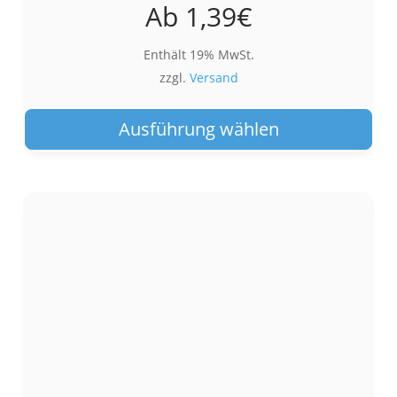
Ab
1,39
€
Enthält 19% MwSt.
zzgl.
Versand
Die
Pro
Ausführung wählen
wei
meh
Var
auf.
Die
Opt
kön
auf
der
Pro
gew