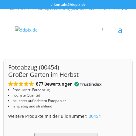
kontakt@ddpix.de
Start
/
Shop
/
Fotoabzug
/ Fotoabzug (00454) Großer Garten im Herbst
Fotoabzug (00454)
Großer Garten im Herbst
677 Bewertungen
Produktart: Fotoabzug
höchste Qualität
belichtet auf echtem Fotopapier
langlebig und strahlend
Weitere Produkte mit der Bildnummer:
00454