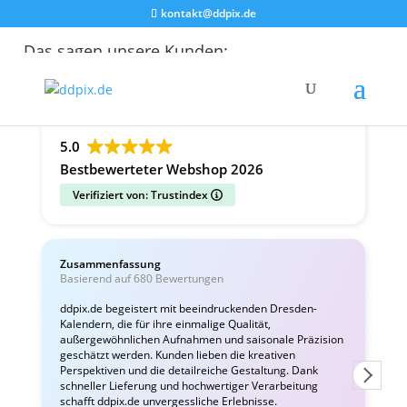
kontakt@ddpix.de
Das sagen unsere Kunden:
Alle Bewertungen
Google
Facebook
5.0
Bestbewerteter Webshop 2026
Verifiziert von: Trustindex
Zusammenfassung
Basierend auf 680 Bewertungen
v
ddpix.de begeistert mit beeindruckenden Dresden-
Kalendern, die für ihre einmalige Qualität,
T
außergewöhnlichen Aufnahmen und saisonale Präzision
e
geschätzt werden. Kunden lieben die kreativen
L
Perspektiven und die detailreiche Gestaltung. Dank
schneller Lieferung und hochwertiger Verarbeitung
schafft ddpix.de unvergessliche Erlebnisse.