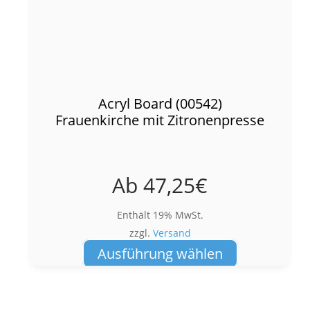
Acryl Board (00542)
Frauenkirche mit Zitronenpresse
Ab
47,25
€
Enthält 19% MwSt.
zzgl.
Versand
Dieses
Ausführung wählen
Produkt
weist
mehrere