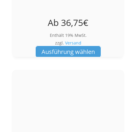
Ab
36,75
€
Enthält 19% MwSt.
zzgl.
Versand
Dieses
Ausführung wählen
Produkt
weist
mehrere
Varianten
auf.
Die
Optionen
können
auf
der