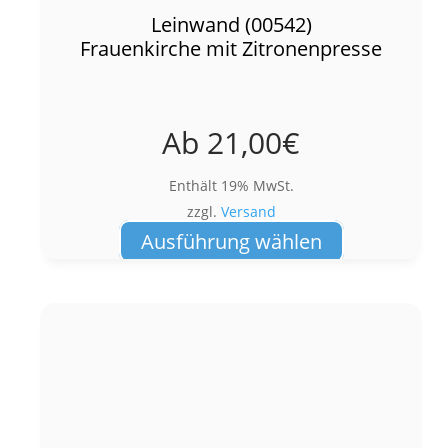
Leinwand (00542)
Frauenkirche mit Zitronenpresse
Ab
21,00
€
Enthält 19% MwSt.
zzgl.
Versand
Dieses
Ausführung wählen
Produkt
weist
mehrere
Varianten
auf.
Die
Optionen
können