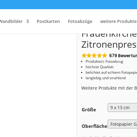
Start
/
Shop
/
Fotoabzug
/ Fotoabzug (00542) Frauenkirche mit Zitronenpresse
Fotoabzug (0
Wandbilder
Postkarten
Fotoabzüge
weitere Produkte
Frauenkirche
Zitronenpres
679 Bewertu
Produktart: Fotoabzug
höchste Qualität
belichtet auf echtem Fotopapi
langlebig und strahlend
Weitere Produkte mit der
Größe
Oberfläche