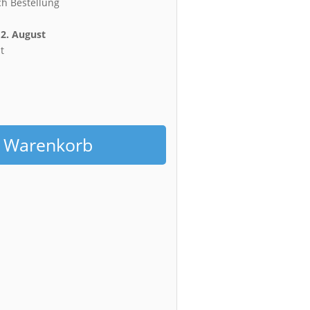
ch Bestellung
12. August
t
h
n Warenkorb