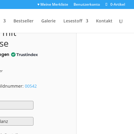
♥ Meine Merkliste
Benutzerkonto
0-Artikel
0542)
Bestseller
Galerie
Lesestoff
Kontakt
 mit
se
ngen
er
 Bildnummer:
00542