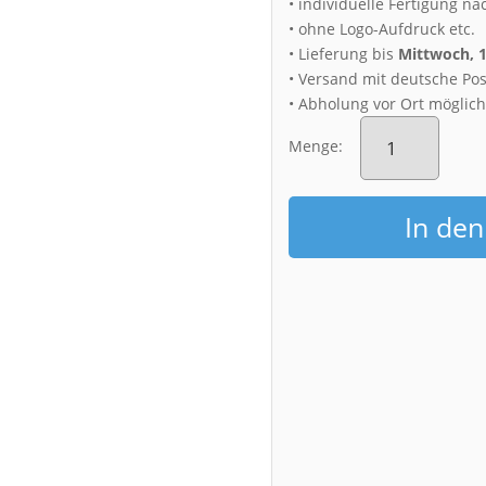
• individuelle Fertigung na
• ohne Logo-Aufdruck etc.
• Lieferung bis
Mittwoch, 
• Versand mit deutsche Pos
• Abholung vor Ort möglic
Fotoabzug
(00542)
Menge:
Frauenkirche
mit
Zitronenpresse
In de
Menge