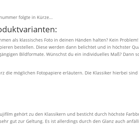
nummer folgte in Kürze...
oduktvarianten:
hmen als klassisches Foto in deinen Händen halten? Kein Problem!
eren bestellen. Diese werden dann belichtet und in höchster Qual
 gängigen Bildformate. Wünschst du ein individuelles Maß? Dann sc
z die möglichen Fotopapiere erläutern. Die Klassiker hierbei sin
jifilm gehört zu den Klassikern und besticht durch höchste Farbbr
r gut zur Geltung. Es ist allerdings durch den Glanz auch anfäll