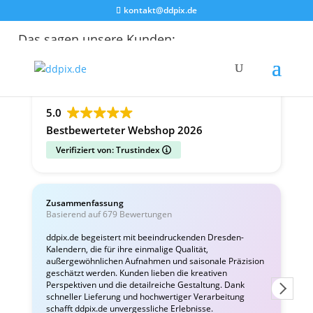
kontakt@ddpix.de
Das sagen unsere Kunden:
Alle Bewertungen
Google
Facebook
5.0
Bestbewerteter Webshop 2026
Verifiziert von: Trustindex
Zusammenfassung
C
Basierend auf 679 Bewertungen
v
ddpix.de begeistert mit beeindruckenden Dresden-
Kalendern, die für ihre einmalige Qualität,
W
außergewöhnlichen Aufnahmen und saisonale Präzision
i
geschätzt werden. Kunden lieben die kreativen
Perspektiven und die detailreiche Gestaltung. Dank
schneller Lieferung und hochwertiger Verarbeitung
schafft ddpix.de unvergessliche Erlebnisse.