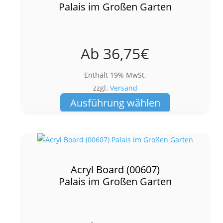
Die
Palais im Großen Garten
Optionen
können
auf
Ab
36,75
€
der
Produktseite
Enthält 19% MwSt.
gewählt
zzgl.
Versand
werden
Dieses
Ausführung wählen
Produkt
weist
mehrere
Varianten
auf.
Acryl Board (00607)
Die
Palais im Großen Garten
Optionen
können
auf