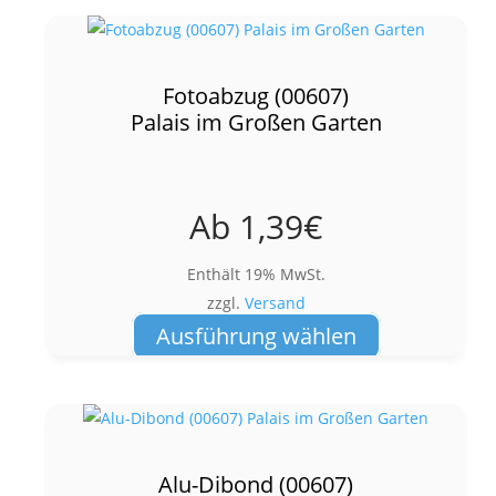
mehrere
Varianten
auf.
Fotoabzug (00607)
Die
Palais im Großen Garten
Optionen
können
auf
Ab
1,39
€
der
Produktseite
Enthält 19% MwSt.
gewählt
zzgl.
Versand
werden
Dieses
Ausführung wählen
Produkt
weist
mehrere
Varianten
auf.
Alu-Dibond (00607)