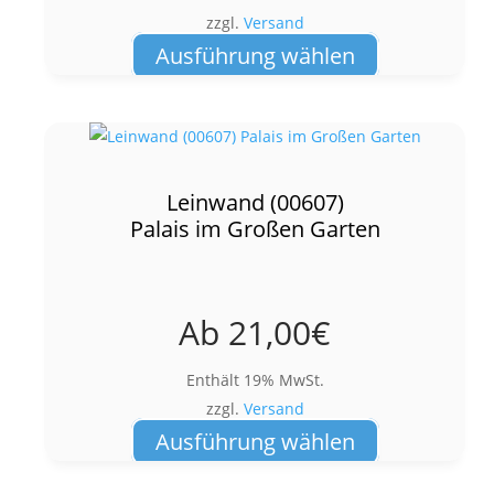
zzgl.
Versand
Dieses
Ausführung wählen
Produkt
weist
mehrere
Varianten
auf.
Leinwand (00607)
Die
Palais im Großen Garten
Optionen
können
auf
Ab
21,00
€
der
Produktseite
Enthält 19% MwSt.
gewählt
zzgl.
Versand
werden
Dieses
Ausführung wählen
Produkt
weist