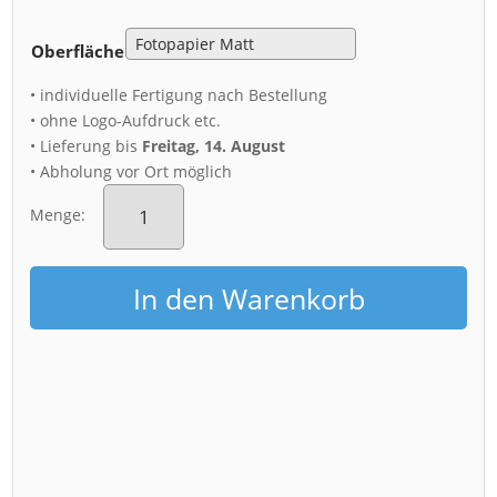
Oberfläche
• individuelle Fertigung nach Bestellung
• ohne Logo-Aufdruck etc.
• Lieferung bis
Freitag, 14. August
• Abholung vor Ort möglich
Poster
(00607)
Menge:
Palais
im
Großen
In den Warenkorb
Garten
Menge