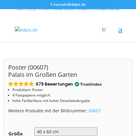
kontakt@ddpix.de
Start
/
Shop
/
Poster
/ Poster (00607) Palais im Großen Garten
Poster (00607)
Palais im Großen Garten
679 Bewertungen
Produktart: Poster
4 Fotopapiere möglich
hohe Farbbrillanz mit hoher Detailwiedergabe
Weitere Produkte mit der Bildnummer:
00607
Größe