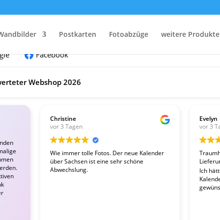
nden:
Wandbilder
Postkarten
Fotoabzüge
weitere Produkte
gle
Facebook
erteter Webshop 2026
Christine
Evelyn
vor 3 Tagen
vor 3 T
enden
malige
Wie immer tolle Fotos. Der neue Kalender
Traumha
ahmen
über Sachsen ist eine sehr schöne
Lieferu
werden.
Abwechslung.
Ich hät
tiven
Kalender
nk
gewünsc
er