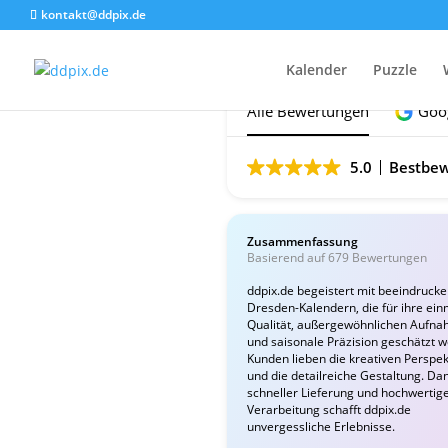
kontakt@ddpix.de
Das sagen unsere Ku
Kalender
Puzzle
Alle Bewertungen
Goo
5.0
Bestbew
Zusammenfassung
Basierend auf 679 Bewertungen
ddpix.de begeistert mit beeindruck
Dresden-Kalendern, die für ihre ein
Qualität, außergewöhnlichen Aufn
und saisonale Präzision geschätzt 
Kunden lieben die kreativen Perspek
und die detailreiche Gestaltung. Da
schneller Lieferung und hochwertig
Verarbeitung schafft ddpix.de
unvergessliche Erlebnisse.