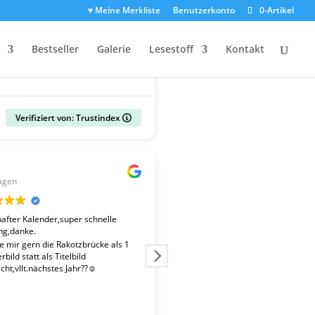
♥ Meine Merkliste
Benutzerkonto
0-Artikel
Bestseller
Galerie
Lesestoff
Kontakt
Verifiziert von: Trustindex
Gerald
agen
vor 2 Wochen
fter Kalender,super schnelle
Der Kalender "Sachsen 2027" ent
ng,danke.
überdurchschnittlich gute Fotos. 
Fotografen ist es gelungen, beso
te mir gern die Rakotzbrücke als 1
Stimmungen einzufangen. Wir wa
bild statt als Titelbild
zufrieden mit der schnellen Liefe
ht,vllt.nächstes Jahr??☺️