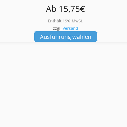
Ab
15,75
€
Enthält 19% MwSt.
zzgl.
Versand
Dieses
Ausführung wählen
Produkt
weist
mehrere
Varianten
auf.
Die
Optionen
können
auf
der
Produktseite
gewählt