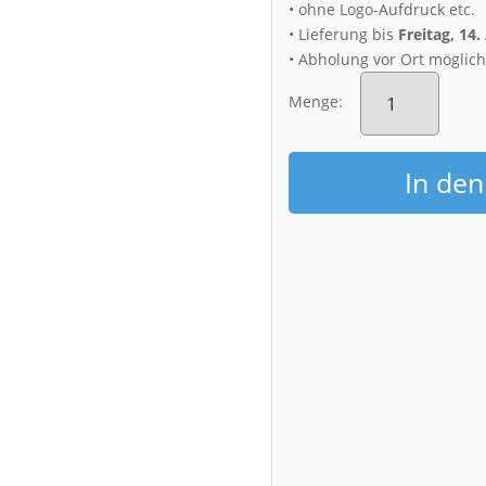
• ohne Logo-Aufdruck etc.
• Lieferung bis
Freitag, 14
• Abholung vor Ort möglic
Poster
(00631)
Menge:
Schloss
Moritzburg
aus
In de
der
Luft
Menge