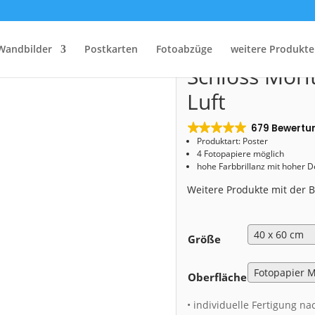
Start
/
Shop
/
Poster
/ Poster (00631) Schloss Moritzburg aus der Luft
Poster (0063
Wandbilder
Postkarten
Fotoabzüge
weitere Produkte
Schloss Mori
Luft
679 Bewertu
Produktart: Poster
4 Fotopapiere möglich
hohe Farbbrillanz mit hoher 
Weitere Produkte mit der
Größe
Oberfläche
• individuelle Fertigung na