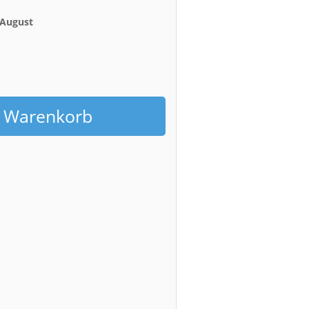
. August
h
n Warenkorb