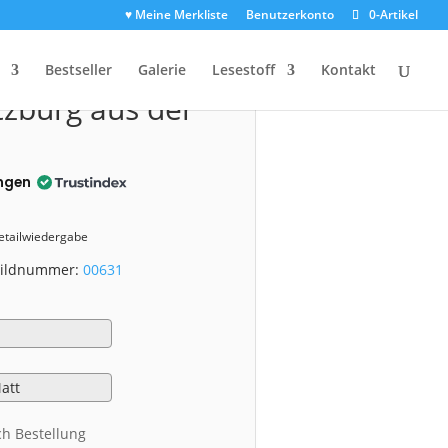
♥ Meine Merkliste
Benutzerkonto
0-Artikel
1)
Bestseller
Galerie
Lesestoff
Kontakt
tzburg aus der
ngen
Detailwiedergabe
 Bildnummer:
00631
ch Bestellung