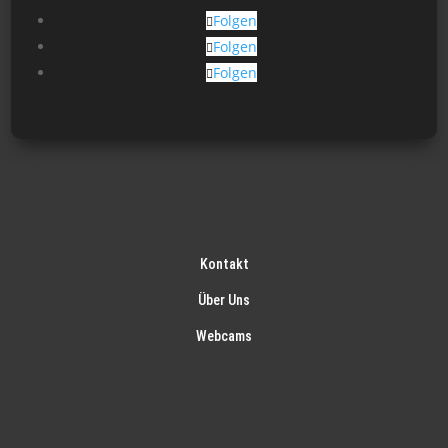
gew
Folgen
wer
Folgen
Folgen
Kontakt
Über Uns
Webcams