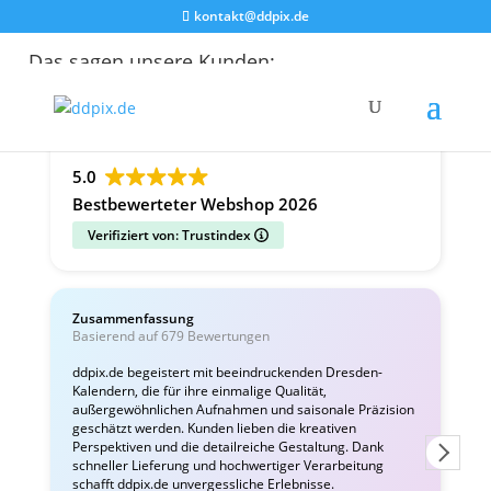
kontakt@ddpix.de
Das sagen unsere Kunden:
Alle Bewertungen
Google
Facebook
5.0
Bestbewerteter Webshop 2026
Verifiziert von: Trustindex
Zusammenfassung
C
Basierend auf 679 Bewertungen
v
ddpix.de begeistert mit beeindruckenden Dresden-
Kalendern, die für ihre einmalige Qualität,
W
außergewöhnlichen Aufnahmen und saisonale Präzision
i
geschätzt werden. Kunden lieben die kreativen
Perspektiven und die detailreiche Gestaltung. Dank
schneller Lieferung und hochwertiger Verarbeitung
schafft ddpix.de unvergessliche Erlebnisse.