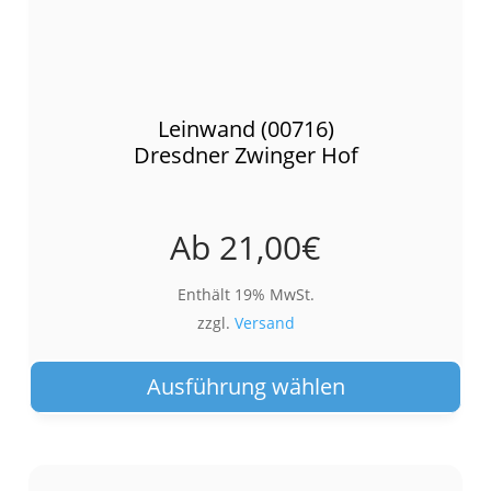
Leinwand (00716)
Dresdner Zwinger Hof
Ab
21,00
€
Enthält 19% MwSt.
zzgl.
Versand
Die
Pro
Ausführung wählen
wei
meh
Var