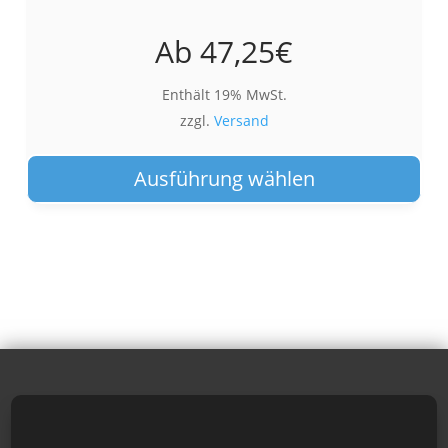
Ab
47,25
€
Enthält 19% MwSt.
zzgl.
Versand
Die
Pro
Ausführung wählen
wei
meh
Var
auf.
Die
Opt
kön
auf
der
Pro