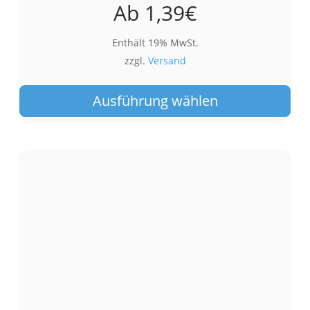
Ab
1,39
€
Enthält 19% MwSt.
zzgl.
Versand
Die
Pro
Ausführung wählen
wei
meh
Var
auf.
Die
Opt
kön
auf
der
Pro
gew