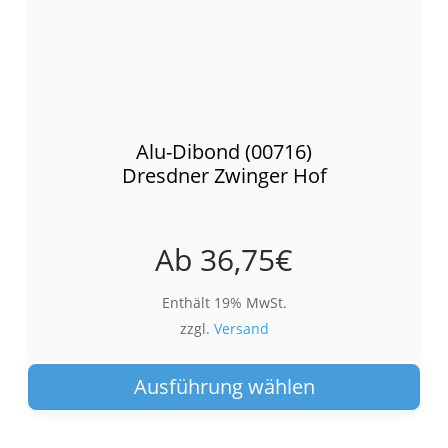
Alu-Dibond (00716)
Dresdner Zwinger Hof
Ab
36,75
€
Enthält 19% MwSt.
zzgl.
Versand
Die
Pro
Ausführung wählen
wei
meh