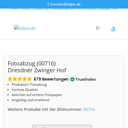
kontakt@ddpix.de
Start
/
Shop
/
Fotoabzug
/ Fotoabzug (00716) Dresdner Zwinger Hof
Fotoabzug (00716)
Dresdner Zwinger Hof
679 Bewertungen
Produktart: Fotoabzug
höchste Qualität
belichtet auf echtem Fotopapier
langlebig und strahlend
Weitere Produkte mit der Bildnummer:
00716