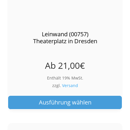
Leinwand (00757)
Theaterplatz in Dresden
Ab
21,00
€
Enthält 19% MwSt.
zzgl.
Versand
Die
Pro
Ausführung wählen
wei
meh
Var