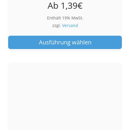
Ab
1,39
€
Enthält 19% MwSt.
zzgl.
Versand
Die
Pro
Ausführung wählen
wei
meh
Var
auf.
Die
Opt
kön
auf
der
Pro
gew