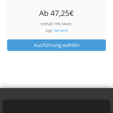
Ab
47,25
€
Enthält 19% MwSt.
zzgl.
Versand
Die
Pro
Ausführung wählen
wei
meh
Var
auf.
Die
Opt
kön
auf
der
Pro