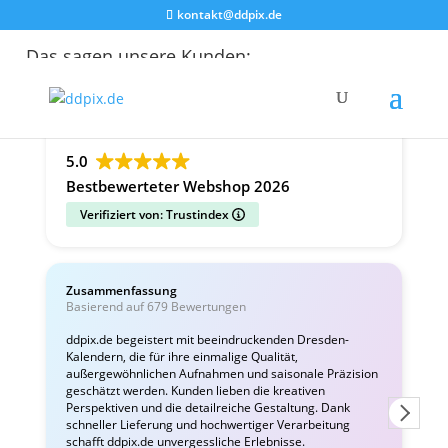
kontakt@ddpix.de
Das sagen unsere Kunden:
Alle Bewertungen
Google
Facebook
5.0
Bestbewerteter Webshop 2026
Verifiziert von: Trustindex
Zusammenfassung
C
Basierend auf 679 Bewertungen
v
ddpix.de begeistert mit beeindruckenden Dresden-
Kalendern, die für ihre einmalige Qualität,
W
außergewöhnlichen Aufnahmen und saisonale Präzision
i
geschätzt werden. Kunden lieben die kreativen
Perspektiven und die detailreiche Gestaltung. Dank
schneller Lieferung und hochwertiger Verarbeitung
schafft ddpix.de unvergessliche Erlebnisse.