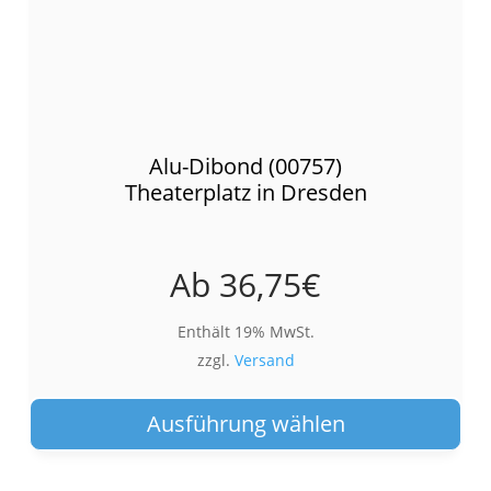
Alu-Dibond (00757)
Theaterplatz in Dresden
Ab
36,75
€
Enthält 19% MwSt.
zzgl.
Versand
Die
Pro
Ausführung wählen
wei
meh