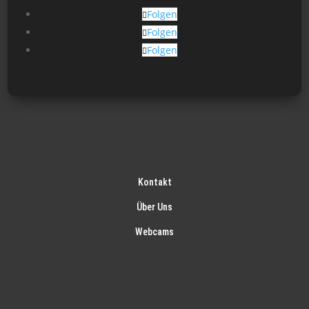
gew
Folgen
wer
Folgen
Folgen
Kontakt
Über Uns
Webcams