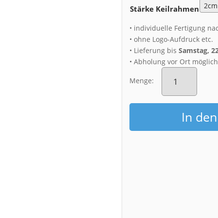
Stärke Keilrahmen
• individuelle Fertigung na
• ohne Logo-Aufdruck etc.
• Lieferung bis
Samstag, 2
• Abholung vor Ort möglic
Leinwand
(00757)
Menge:
Theaterplatz
in
Dresden
In de
Menge