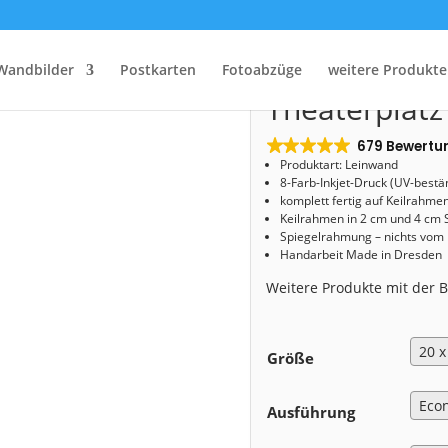
Start
/
Shop
/
Leinwand
/ Leinwand (00757) Theaterplatz in Dresden
Leinwand (0
Wandbilder
Postkarten
Fotoabzüge
weitere Produkte
Theaterplatz
679 Bewertu
Produktart: Leinwand
8-Farb-Inkjet-Druck (UV-bestä
komplett fertig auf Keilrahme
Keilrahmen in 2 cm und 4 cm 
Spiegelrahmung – nichts vom
Handarbeit Made in Dresden
Weitere Produkte mit der
Größe
Ausführung