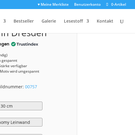
♥ Meine Merkliste
Benutzerkonto
0-Artikel
0757)
Bestseller
Galerie
Lesestoff
Kontakt
 in Dresden
ngen
ndig)
n gespannt
Stärke verfügbar
 Motiv wird umgespannt
 Bildnummer:
00757