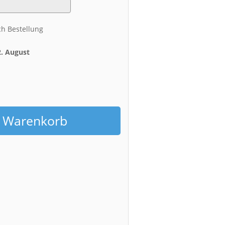
ch Bestellung
2. August
h
n Warenkorb