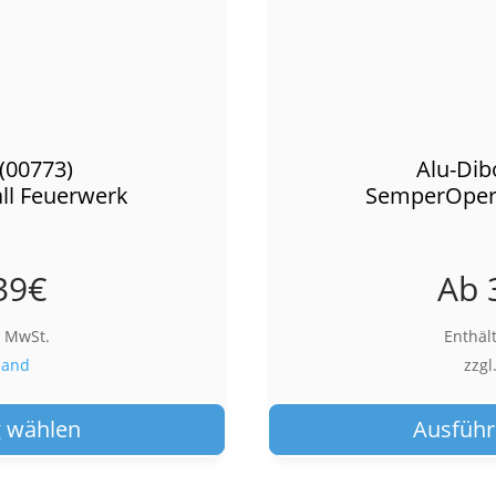
(00773)
Alu-Dib
l Feuerwerk
SemperOpern
39
€
Ab
% MwSt.
Enthäl
sand
zzgl
Dieses
Produkt
 wählen
Ausführ
weist
mehrere