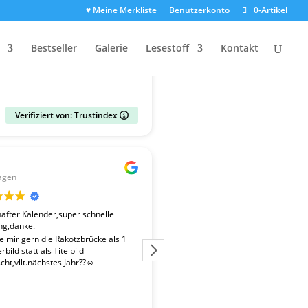
♥ Meine Merkliste
Benutzerkonto
0-Artikel
Bestseller
Galerie
Lesestoff
Kontakt
Verifiziert von: Trustindex
Gerald
agen
vor 2 Wochen
fter Kalender,super schnelle
Der Kalender "Sachsen 2027" ent
ng,danke.
überdurchschnittlich gute Fotos. 
Fotografen ist es gelungen, beso
te mir gern die Rakotzbrücke als 1
Stimmungen einzufangen. Wir wa
bild statt als Titelbild
zufrieden mit der schnellen Liefe
ht,vllt.nächstes Jahr??☺️