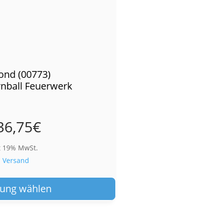
ond (00773)
ball Feuerwerk
36,75
€
t 19% MwSt.
.
Versand
Dieses
Produkt
ung wählen
weist
mehrere