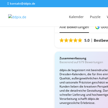
kontakt@ddpix.de
Das sagen unsere Ku
Kalender
Puzzle
Alle Bewertungen
Goo
5.0
Bestbew
Zusammenfassung
Basierend auf 679 Bewertungen
ddpix.de begeistert mit beeindruck
Dresden-Kalendern, die für ihre ein
Qualität, außergewöhnlichen Aufn
und saisonale Präzision geschätzt 
Kunden lieben die kreativen Perspek
und die detailreiche Gestaltung. Da
schneller Lieferung und hochwertig
Verarbeitung schafft ddpix.de
unvergessliche Erlebnisse.