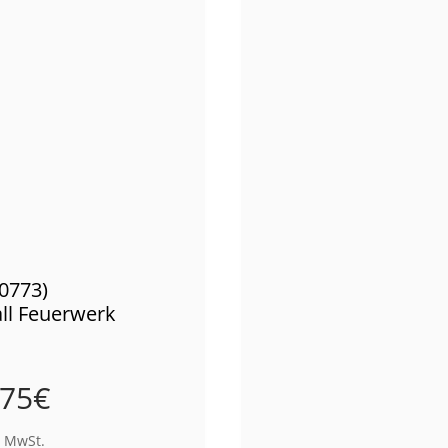
00773)
l Feuerwerk
,75
€
% MwSt.