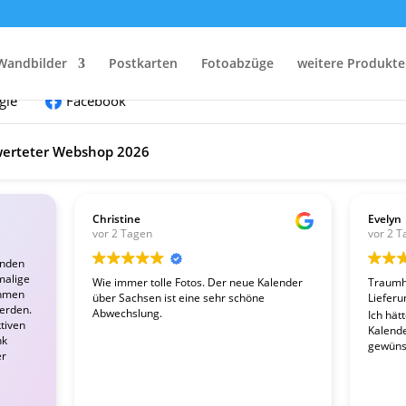
nden:
Wandbilder
Postkarten
Fotoabzüge
weitere Produkte
gle
Facebook
erteter Webshop 2026
Christine
Evelyn
vor 2 Tagen
vor 2 T
enden
malige
Wie immer tolle Fotos. Der neue Kalender
Traumha
ahmen
über Sachsen ist eine sehr schöne
Lieferu
werden.
Abwechslung.
Ich hät
tiven
Kalender
nk
gewünsc
er