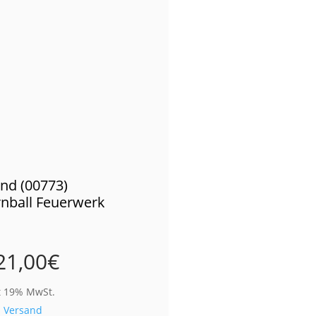
nd (00773)
ball Feuerwerk
21,00
€
t 19% MwSt.
.
Versand