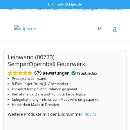
kontakt@ddpix.de
Start
/
Shop
/
Leinwand
/ Leinwand (00773) SemperOpernball Feuerwerk
Leinwand (00773)
SemperOpernball Feuerwerk
679 Bewertungen
Produktart: Leinwand
8-Farb-Inkjet-Druck (UV-beständig)
komplett fertig auf Keilrahmen gespannt
Keilrahmen in 2 cm und 4 cm Stärke verfügbar
Spiegelrahmung – nichts vom Motiv wird umgespannt
Handarbeit Made in Dresden
Weitere Produkte mit der Bildnummer:
00773