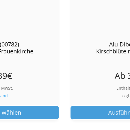
(00782)
Alu-Dib
 Frauenkirche
Kirschblüte 
39
€
Ab
% MwSt.
Enthäl
sand
zzgl
Dieses
Produkt
 wählen
Ausführ
weist
mehrere