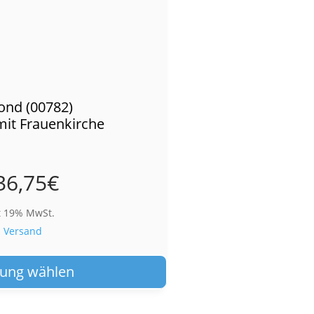
ond (00782)
mit Frauenkirche
36,75
€
t 19% MwSt.
.
Versand
Dieses
Produkt
ung wählen
weist
mehrere