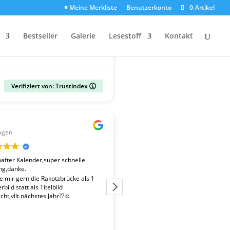
♥ Meine Merkliste
Benutzerkonto
0-Artikel
Bestseller
Galerie
Lesestoff
Kontakt
Verifiziert von: Trustindex
Gerald
agen
vor 2 Wochen
fter Kalender,super schnelle
Der Kalender "Sachsen 2027" ent
ng,danke.
überdurchschnittlich gute Fotos. 
Fotografen ist es gelungen, beso
te mir gern die Rakotzbrücke als 1
Stimmungen einzufangen. Wir wa
bild statt als Titelbild
zufrieden mit der schnellen Liefe
ht,vllt.nächstes Jahr??☺️