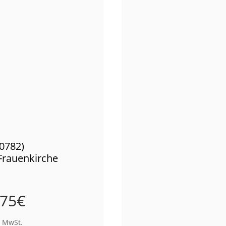
00782)
 Frauenkirche
,75
€
% MwSt.