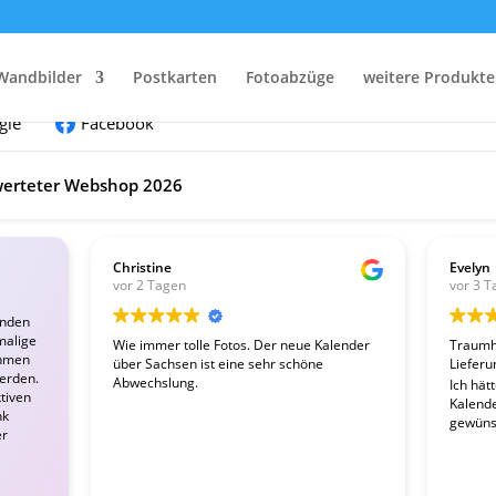
nden:
Wandbilder
Postkarten
Fotoabzüge
weitere Produkte
gle
Facebook
erteter Webshop 2026
Christine
Evelyn
vor 2 Tagen
vor 3 T
enden
malige
Wie immer tolle Fotos. Der neue Kalender
Traumha
ahmen
über Sachsen ist eine sehr schöne
Lieferu
werden.
Abwechslung.
Ich hät
tiven
Kalender
nk
gewünsc
er