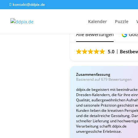
kontakt@ddpix.de
Das sagen unsere Ku
Kalender
Puzzle
Alle Bewertungen
Goo
5.0
Bestbew
Zusammenfassung
Basierend auf 679 Bewertungen
ddpix.de begeistert mit beeindruck
Dresden-Kalendern, die für ihre ein
Qualität, außergewöhnlichen Aufn
und saisonale Präzision geschätzt 
Kunden lieben die kreativen Perspek
und die detailreiche Gestaltung. Da
schneller Lieferung und hochwertig
Verarbeitung schafft ddpix.de
unvergessliche Erlebnisse.