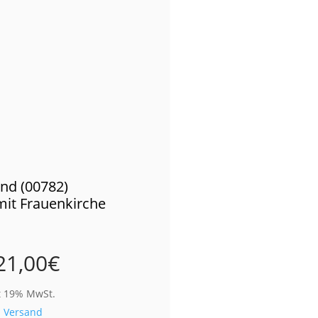
nd (00782)
mit Frauenkirche
21,00
€
t 19% MwSt.
.
Versand