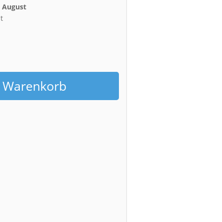
. August
t
h
n Warenkorb