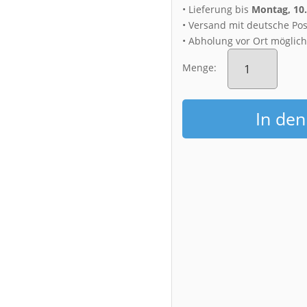
• Lieferung bis
Montag, 10
• Versand mit deutsche Pos
• Abholung vor Ort möglic
Fotoabzug
(00782)
Menge:
Kirschblüte
mit
Frauenkirche
In de
Menge