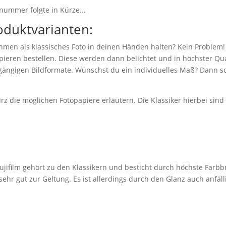
nummer folgte in Kürze...
oduktvarianten:
hmen als klassisches Foto in deinen Händen halten? Kein Problem!
eren bestellen. Diese werden dann belichtet und in höchster Qual
 gängigen Bildformate. Wünschst du ein individuelles Maß? Dann sc
z die möglichen Fotopapiere erläutern. Die Klassiker hierbei sin
jifilm gehört zu den Klassikern und besticht durch höchste Farbbr
r gut zur Geltung. Es ist allerdings durch den Glanz auch anfäll