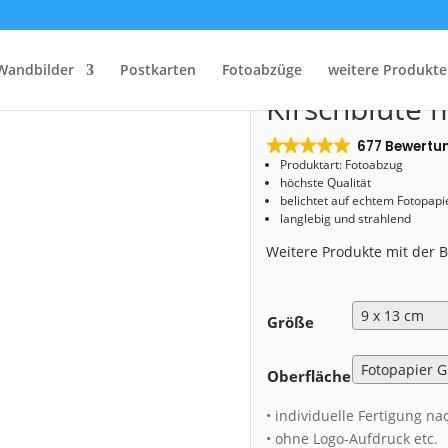
Start
/
Shop
/
Fotoabzug
/ Fotoabzug (00782) Kirschblüte mit Frauenkirche
Fotoabzug (0
Wandbilder
Postkarten
Fotoabzüge
weitere Produkte
Kirschblüte 
677 Bewertu
Produktart: Fotoabzug
höchste Qualität
belichtet auf echtem Fotopapi
langlebig und strahlend
Weitere Produkte mit der
Größe
Oberfläche
• individuelle Fertigung na
• ohne Logo-Aufdruck etc.