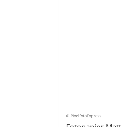
© PixelfotoExpress
Fotopapier Matt