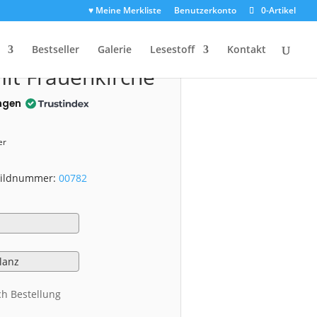
♥ Meine Merkliste
Benutzerkonto
0-Artikel
0782)
Bestseller
Galerie
Lesestoff
Kontakt
mit Frauenkirche
ngen
er
 Bildnummer:
00782
ch Bestellung