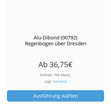
Alu-Dibond (00792)
Regenbogen über Dresden
Ab
36,75
€
Enthält 19% MwSt.
zzgl.
Versand
Die
Pro
Ausführung wählen
wei
meh