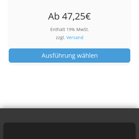
Ab
47,25
€
Enthält 19% MwSt.
zzgl.
Versand
Die
Pro
Ausführung wählen
wei
meh
Var
auf.
Die
Opt
kön
auf
der
Pro