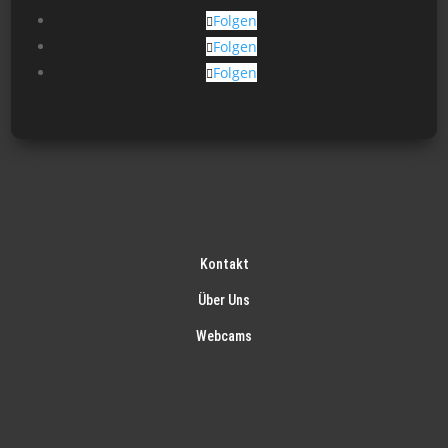
gew
Folgen
wer
Folgen
Folgen
Kontakt
Über Uns
Webcams