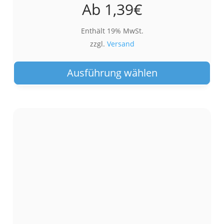
Ab
1,39
€
Enthält 19% MwSt.
zzgl.
Versand
Die
Pro
Ausführung wählen
wei
meh
Var
auf.
Die
Opt
kön
auf
der
Pro
gew