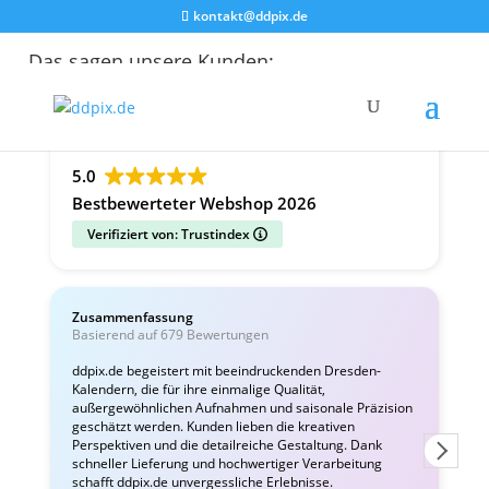
kontakt@ddpix.de
Das sagen unsere Kunden:
Alle Bewertungen
Google
Facebook
5.0
Bestbewerteter Webshop 2026
Verifiziert von: Trustindex
Zusammenfassung
C
Basierend auf 679 Bewertungen
v
ddpix.de begeistert mit beeindruckenden Dresden-
Kalendern, die für ihre einmalige Qualität,
W
außergewöhnlichen Aufnahmen und saisonale Präzision
i
geschätzt werden. Kunden lieben die kreativen
Perspektiven und die detailreiche Gestaltung. Dank
schneller Lieferung und hochwertiger Verarbeitung
schafft ddpix.de unvergessliche Erlebnisse.