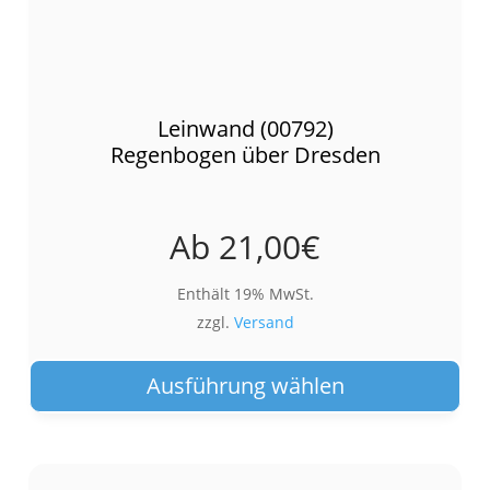
Leinwand (00792)
Regenbogen über Dresden
Ab
21,00
€
Enthält 19% MwSt.
zzgl.
Versand
Die
Pro
Ausführung wählen
wei
meh
Var