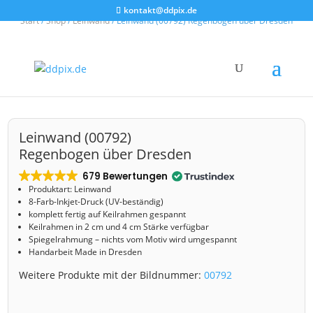
kontakt@ddpix.de
Start
/
Shop
/
Leinwand
/ Leinwand (00792) Regenbogen über Dresden
Leinwand (00792)
Regenbogen über Dresden
679 Bewertungen
Produktart: Leinwand
8-Farb-Inkjet-Druck (UV-beständig)
komplett fertig auf Keilrahmen gespannt
Keilrahmen in 2 cm und 4 cm Stärke verfügbar
Spiegelrahmung – nichts vom Motiv wird umgespannt
Handarbeit Made in Dresden
Weitere Produkte mit der Bildnummer:
00792