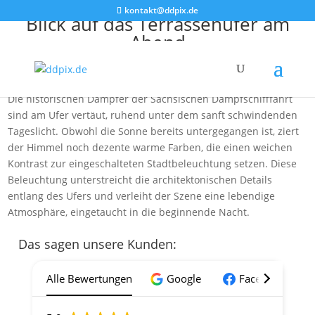
kontakt@ddpix.de
Blick auf das Terrassenufer am
Abend
Vom Standpunkt der Carolabrücke aus bietet das Bild einen
malerischen Blick auf das Dresdner Terrassenufer am Abend.
Die historischen Dampfer der Sächsischen Dampfschifffahrt
sind am Ufer vertäut, ruhend unter dem sanft schwindenden
Tageslicht. Obwohl die Sonne bereits untergegangen ist, ziert
der Himmel noch dezente warme Farben, die einen weichen
Kontrast zur eingeschalteten Stadtbeleuchtung setzen. Diese
Beleuchtung unterstreicht die architektonischen Details
entlang des Ufers und verleiht der Szene eine lebendige
Atmosphäre, eingetaucht in die beginnende Nacht.
Das sagen unsere Kunden:
Alle Bewertungen
Google
Facebook