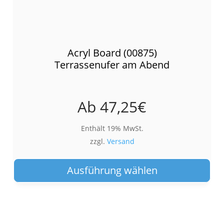
Acryl Board (00875)
Terrassenufer am Abend
Ab
47,25
€
Enthält 19% MwSt.
zzgl.
Versand
Die
Pro
Ausführung wählen
wei
meh
Var
auf.