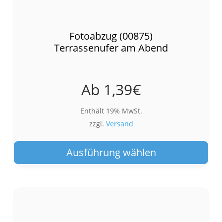
Fotoabzug (00875)
Terrassenufer am Abend
Ab
1,39
€
Enthält 19% MwSt.
zzgl.
Versand
Die
Pro
Ausführung wählen
wei
meh
Var
auf.
Die