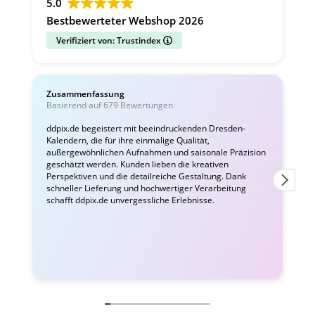
5.0
Bestbewerteter Webshop 2026
Verifiziert von: Trustindex
Zusammenfassung
C
Basierend auf 679 Bewertungen
v
ddpix.de begeistert mit beeindruckenden Dresden-
Kalendern, die für ihre einmalige Qualität,
W
außergewöhnlichen Aufnahmen und saisonale Präzision
i
geschätzt werden. Kunden lieben die kreativen
Perspektiven und die detailreiche Gestaltung. Dank
schneller Lieferung und hochwertiger Verarbeitung
schafft ddpix.de unvergessliche Erlebnisse.