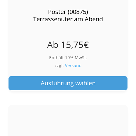
Poster (00875)
Terrassenufer am Abend
Ab
15,75
€
Enthält 19% MwSt.
zzgl.
Versand
Die
Pro
Ausführung wählen
wei
meh
Var
auf.
Die
Opt