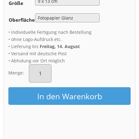
Größe
Oberfläche
• individuelle Fertigung nach Bestellung
• ohne Logo-Aufdruck etc.
• Lieferung bis
Freitag, 14. August
• Versand mit deutsche Post
• Abholung vor Ort möglich
Fotoabzug
(00875)
Menge:
Terrassenufer
am
Abend
In den Warenkorb
Menge