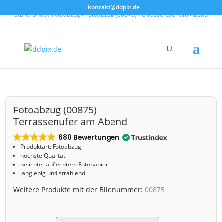
kontakt@ddpix.de
Start
/
Shop
/
Fotoabzug
/ Fotoabzug (00875) Terrassenufer am Abend
Fotoabzug (00875)
Terrassenufer am Abend
680 Bewertungen
Produktart: Fotoabzug
höchste Qualität
belichtet auf echtem Fotopapier
langlebig und strahlend
Weitere Produkte mit der Bildnummer:
00875