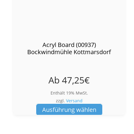
Acryl Board (00937)
Bockwindmühle Kottmarsdorf
Ab
47,25
€
Enthält 19% MwSt.
zzgl.
Versand
Dieses
Ausführung wählen
Produkt
weist
mehrere