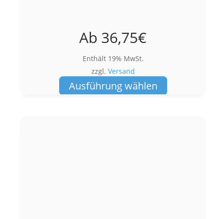
Ab
36,75
€
Enthält 19% MwSt.
zzgl.
Versand
Dieses
Ausführung wählen
Produkt
weist
mehrere
Varianten
auf.
Die
Optionen
können
auf
der