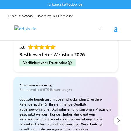
kontakt@ddpix.de
Das sagen unsere Kunden:
Alle Bewertungen
Google
Facebook
5.0
Bestbewerteter Webshop 2026
Verifiziert von: Trustindex
Zusammenfassung
C
Basierend auf 679 Bewertungen
v
ddpix.de begeistert mit beeindruckenden Dresden-
Kalendern, die für ihre einmalige Qualität,
W
außergewöhnlichen Aufnahmen und saisonale Präzision
i
geschätzt werden. Kunden lieben die kreativen
Perspektiven und die detailreiche Gestaltung. Dank
schneller Lieferung und hochwertiger Verarbeitung
schafft ddpix.de unvergessliche Erlebnisse.