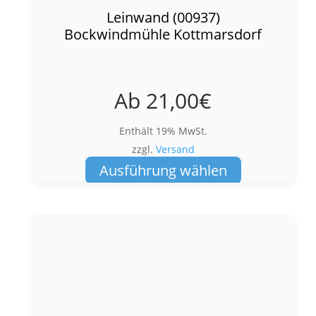
Leinwand (00937)
Bockwindmühle Kottmarsdorf
Ab
21,00
€
Enthält 19% MwSt.
zzgl.
Versand
Dieses
Ausführung wählen
Produkt
weist
mehrere
Varianten
auf.
Die
Optionen
können