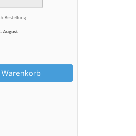
ch Bestellung
2. August
h
n Warenkorb