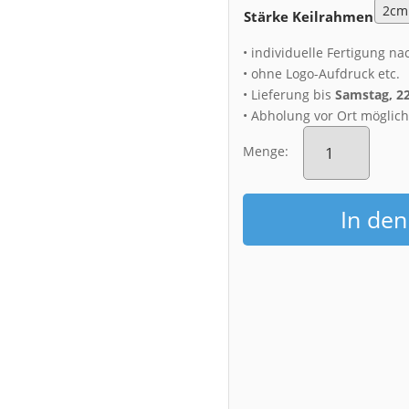
Stärke Keilrahmen
• individuelle Fertigung na
• ohne Logo-Aufdruck etc.
• Lieferung bis
Samstag, 2
• Abholung vor Ort möglic
Leinwand
(00937)
Menge:
Bockwindmühle
Kottmarsdorf
Menge
In de