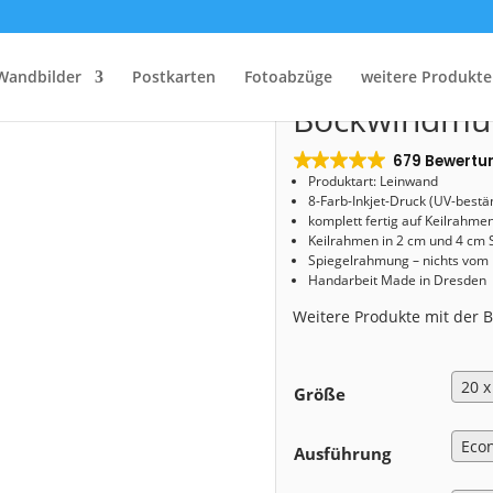
Start
/
Shop
/
Leinwand
/ Leinwand (00937) Bockwindmühle Kottmarsdorf
Leinwand (0
Wandbilder
Postkarten
Fotoabzüge
weitere Produkte
Bockwindmüh
679 Bewertu
Produktart: Leinwand
8-Farb-Inkjet-Druck (UV-bestä
komplett fertig auf Keilrahme
Keilrahmen in 2 cm und 4 cm 
Spiegelrahmung – nichts vom
Handarbeit Made in Dresden
Weitere Produkte mit der
Größe
Ausführung