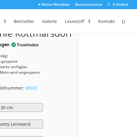
♥ Meine Merkliste
Benutzerkonto
0-Artikel
0937)
Bestseller
Galerie
Lesestoff
Kontakt
le Kottmarsdorf
ngen
ndig)
n gespannt
Stärke verfügbar
 Motiv wird umgespannt
 Bildnummer:
00937