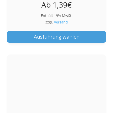
Ab
1,39
€
Enthält 19% MwSt.
zzgl.
Versand
Die
Pro
Ausführung wählen
wei
meh
Var
auf.
Die
Opt
kön
auf
der
Pro
gew