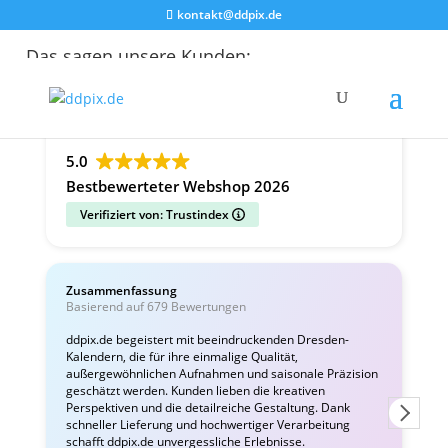
kontakt@ddpix.de
Das sagen unsere Kunden:
Alle Bewertungen
Google
Facebook
5.0
Bestbewerteter Webshop 2026
Verifiziert von: Trustindex
Zusammenfassung
C
Basierend auf 679 Bewertungen
v
ddpix.de begeistert mit beeindruckenden Dresden-
Kalendern, die für ihre einmalige Qualität,
W
außergewöhnlichen Aufnahmen und saisonale Präzision
i
geschätzt werden. Kunden lieben die kreativen
Perspektiven und die detailreiche Gestaltung. Dank
schneller Lieferung und hochwertiger Verarbeitung
schafft ddpix.de unvergessliche Erlebnisse.