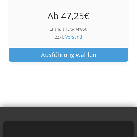
Ab
47,25
€
Enthält 19% MwSt.
zzgl.
Versand
Die
Pro
Ausführung wählen
wei
meh
Var
auf.
Die
Opt
kön
auf
der
Pro