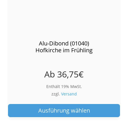
Alu-Dibond (01040)
Hofkirche im Frühling
Ab
36,75
€
Enthält 19% MwSt.
zzgl.
Versand
Die
Pro
Ausführung wählen
wei
meh