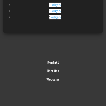
gew
Folgen
wer
Folgen
Folgen
Kontakt
Über Uns
Webcams