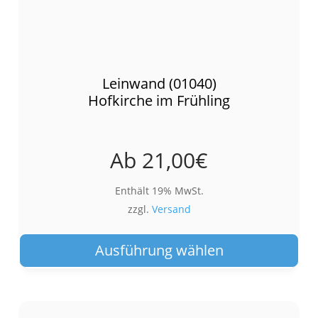
Leinwand (01040)
Hofkirche im Frühling
Ab
21,00
€
Enthält 19% MwSt.
zzgl.
Versand
Die
Pro
Ausführung wählen
wei
meh
Var