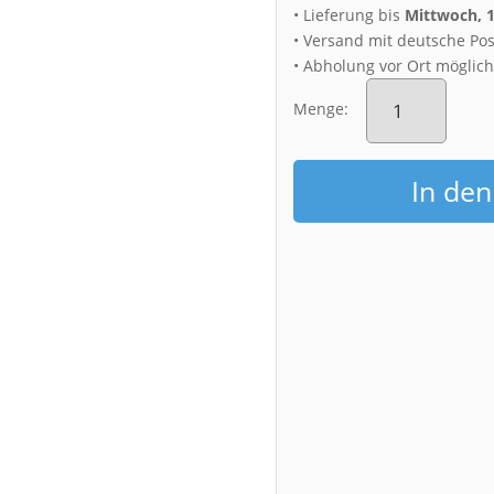
• Lieferung bis
Mittwoch, 
• Versand mit deutsche Pos
• Abholung vor Ort möglic
Fotoabzug
(01040)
Menge:
Hofkirche
im
Frühling
In de
Menge