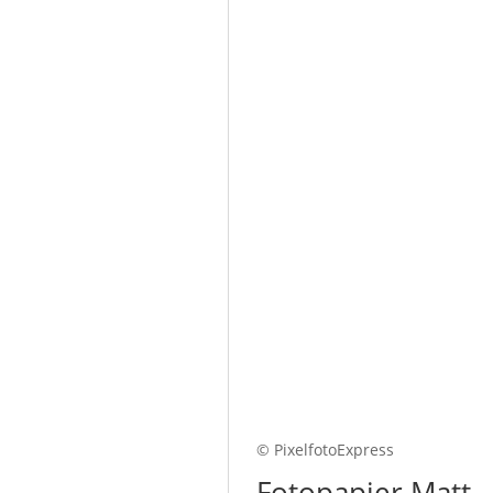
© PixelfotoExpress
Fotopapier Matt