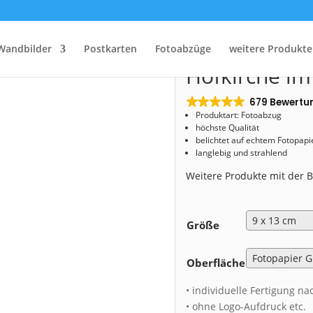
Start
/
Shop
/
Fotoabzug
/ Fotoabzug (01040) Hofkirche im Frühling
Fotoabzug (0
Wandbilder
Postkarten
Fotoabzüge
weitere Produkte
Hofkirche im
679 Bewertu
Produktart: Fotoabzug
höchste Qualität
belichtet auf echtem Fotopapi
langlebig und strahlend
Weitere Produkte mit der
Größe
Oberfläche
• individuelle Fertigung na
• ohne Logo-Aufdruck etc.