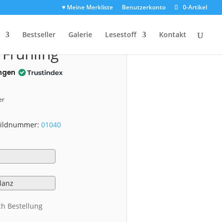
♥ Meine Merkliste
Benutzerkonto
0-Artikel
1040)
Bestseller
Galerie
Lesestoff
Kontakt
 Frühling
ngen
er
 Bildnummer:
01040
ch Bestellung