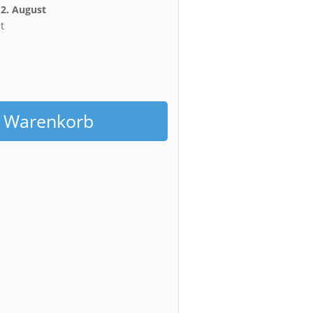
12. August
t
h
n Warenkorb