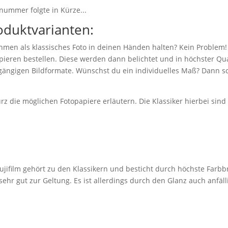
nummer folgte in Kürze...
oduktvarianten:
hmen als klassisches Foto in deinen Händen halten? Kein Problem!
eren bestellen. Diese werden dann belichtet und in höchster Qual
 gängigen Bildformate. Wünschst du ein individuelles Maß? Dann sc
z die möglichen Fotopapiere erläutern. Die Klassiker hierbei sin
jifilm gehört zu den Klassikern und besticht durch höchste Farbbr
r gut zur Geltung. Es ist allerdings durch den Glanz auch anfäll