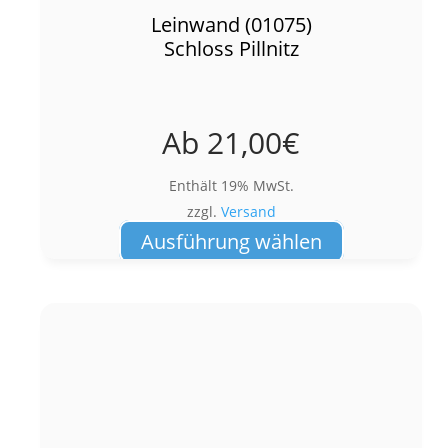
Leinwand (01075)
Schloss Pillnitz
Ab
21,00
€
Enthält 19% MwSt.
zzgl.
Versand
Dieses
Ausführung wählen
Produkt
weist
mehrere
Varianten
auf.
Die
Optionen
können