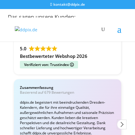
kontakt@ddpix.de
Das sagen unsere Kunden:
Alle Bewertungen
Google
Facebook
5.0
Bestbewerteter Webshop 2026
Verifiziert von: Trustindex
Zusammenfassung
C
Basierend auf 679 Bewertungen
v
ddpix.de begeistert mit beeindruckenden Dresden-
Kalendern, die für ihre einmalige Qualität,
W
außergewöhnlichen Aufnahmen und saisonale Präzision
i
geschätzt werden. Kunden lieben die kreativen
Perspektiven und die detailreiche Gestaltung. Dank
schneller Lieferung und hochwertiger Verarbeitung
schafft ddpix.de unvergessliche Erlebnisse.