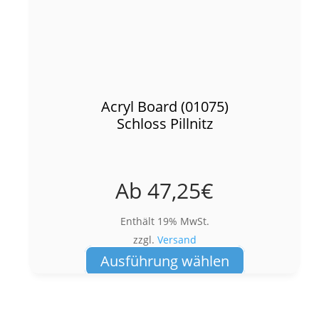
Acryl Board (01075)
Schloss Pillnitz
Ab
47,25
€
Enthält 19% MwSt.
zzgl.
Versand
Dieses
Ausführung wählen
Produkt
weist
mehrere