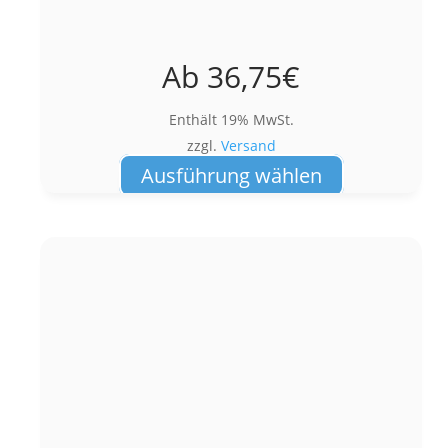
Ab
36,75
€
Enthält 19% MwSt.
zzgl.
Versand
Dieses
Ausführung wählen
Produkt
weist
mehrere
Varianten
auf.
Die
Optionen
können
auf
der