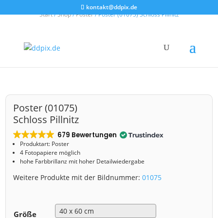
kontakt@ddpix.de
Start
/
Shop
/
Poster
/ Poster (01075) Schloss Pillnitz
Poster (01075)
Schloss Pillnitz
679 Bewertungen
Produktart: Poster
4 Fotopapiere möglich
hohe Farbbrillanz mit hoher Detailwiedergabe
Weitere Produkte mit der Bildnummer:
01075
Größe