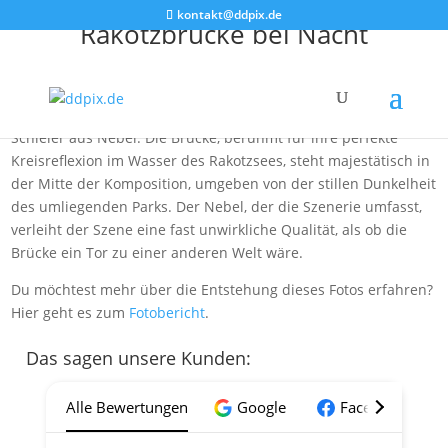
kontakt@ddpix.de
Rakotzbrücke bei Nacht
Das Bild fängt eine nächtliche Szene ein, in der die
Rakotzbrücke, auch bekannt als Teufelsbrücke, in einem
geheimnisvollen Licht erscheint, eingehüllt in einen zarten
Schleier aus Nebel. Die Brücke, berühmt für ihre perfekte
Kreisreflexion im Wasser des Rakotzsees, steht majestätisch in
der Mitte der Komposition, umgeben von der stillen Dunkelheit
des umliegenden Parks. Der Nebel, der die Szenerie umfasst,
verleiht der Szene eine fast unwirkliche Qualität, als ob die
Brücke ein Tor zu einer anderen Welt wäre.
Du möchtest mehr über die Entstehung dieses Fotos erfahren?
Hier geht es zum
Fotobericht
.
Das sagen unsere Kunden:
Alle Bewertungen
Google
Facebook