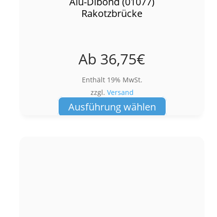
Alu-Dibond (01077)
Rakotzbrücke
Ab
36,75
€
Enthält 19% MwSt.
zzgl.
Versand
Dieses
Ausführung wählen
Produkt
weist
mehrere
Varianten
auf.
Die
Optionen
können