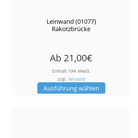
Leinwand (01077)
Rakotzbrücke
Ab
21,00
€
Enthält 19% MwSt.
zzgl.
Versand
Dieses
Ausführung wählen
Produkt
weist
mehrere
Varianten
auf.
Die