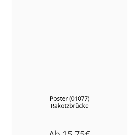
Poster (01077)
Rakotzbrücke
Ab
15,75
€