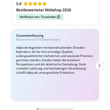
5.0
Bestbewerteter Webshop 2026
Verifiziert von: Trustindex
Zusammenfassung
C
Basierend auf 679 Bewertungen
v
ddpix.de begeistert mit beeindruckenden Dresden-
Kalendern, die für ihre einmalige Qualität,
W
außergewöhnlichen Aufnahmen und saisonale Präzision
i
geschätzt werden. Kunden lieben die kreativen
Perspektiven und die detailreiche Gestaltung. Dank
schneller Lieferung und hochwertiger Verarbeitung
schafft ddpix.de unvergessliche Erlebnisse.