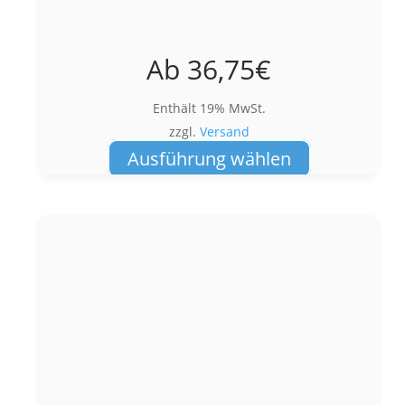
Ab
36,75
€
Enthält 19% MwSt.
zzgl.
Versand
Dieses
Ausführung wählen
Produkt
weist
mehrere
Varianten
auf.
Die
Optionen
können
auf
der