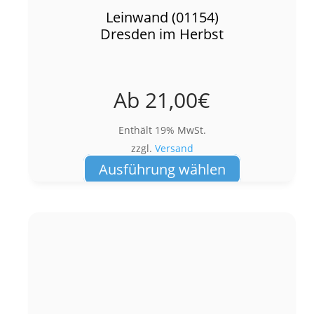
Leinwand (01154)
Dresden im Herbst
Ab
21,00
€
Enthält 19% MwSt.
zzgl.
Versand
Dieses
Ausführung wählen
Produkt
weist
mehrere
Varianten
auf.
Die
Optionen
können