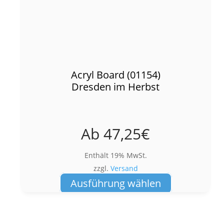
Acryl Board (01154)
Dresden im Herbst
Ab
47,25
€
Enthält 19% MwSt.
zzgl.
Versand
Dieses
Ausführung wählen
Produkt
weist
mehrere