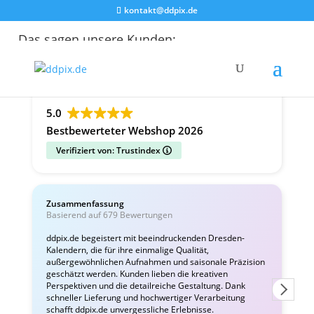
kontakt@ddpix.de
Das sagen unsere Kunden:
Alle Bewertungen
Google
Facebook
5.0
Bestbewerteter Webshop 2026
Verifiziert von: Trustindex
Zusammenfassung
C
Basierend auf 679 Bewertungen
v
ddpix.de begeistert mit beeindruckenden Dresden-
Kalendern, die für ihre einmalige Qualität,
W
außergewöhnlichen Aufnahmen und saisonale Präzision
i
geschätzt werden. Kunden lieben die kreativen
Perspektiven und die detailreiche Gestaltung. Dank
schneller Lieferung und hochwertiger Verarbeitung
schafft ddpix.de unvergessliche Erlebnisse.