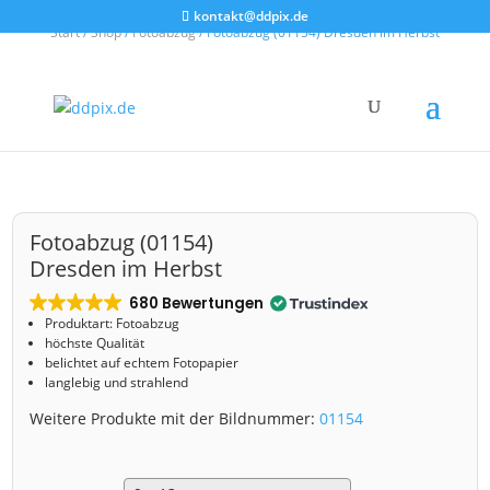
kontakt@ddpix.de
Start
/
Shop
/
Fotoabzug
/ Fotoabzug (01154) Dresden im Herbst
Fotoabzug (01154)
Dresden im Herbst
680 Bewertungen
Produktart: Fotoabzug
höchste Qualität
belichtet auf echtem Fotopapier
langlebig und strahlend
Weitere Produkte mit der Bildnummer:
01154