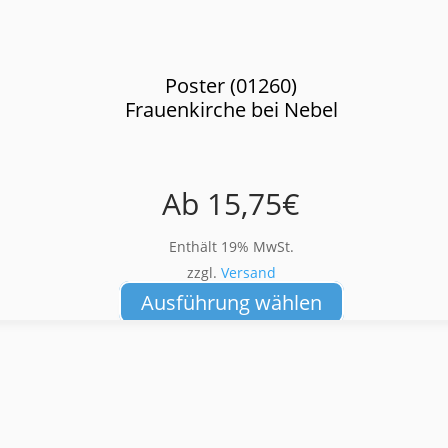
Poster (01260)
Frauenkirche bei Nebel
Ab
15,75
€
Enthält 19% MwSt.
zzgl.
Versand
Dieses
Ausführung wählen
Produkt
weist
mehrere
Varianten
auf.