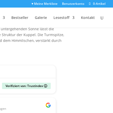
♥ Meine Merkliste
Benutzerkonto
0-Artikel
ballons. Das Bauwerk ragt
Bestseller
Galerie
Lesestoff
Kontakt
. Unterhalb der Kirche liegt ein
r untergehenden Sonne lässt die
 Struktur der Kuppel. Die Turmspitze,
nd dem Himmlischen, verstärkt durch
Verifiziert von: Trustindex
Gerald
agen
vor 2 Wochen