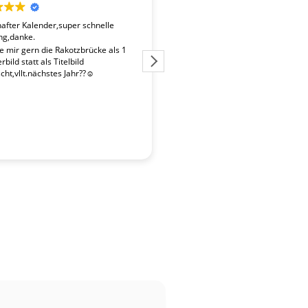
fter Kalender,super schnelle
Der Kalender "Sachsen 2027" ent
ng,danke.
überdurchschnittlich gute Fotos. 
Fotografen ist es gelungen, beso
te mir gern die Rakotzbrücke als 1
Stimmungen einzufangen. Wir wa
bild statt als Titelbild
zufrieden mit der schnellen Liefe
ht,vllt.nächstes Jahr??☺️