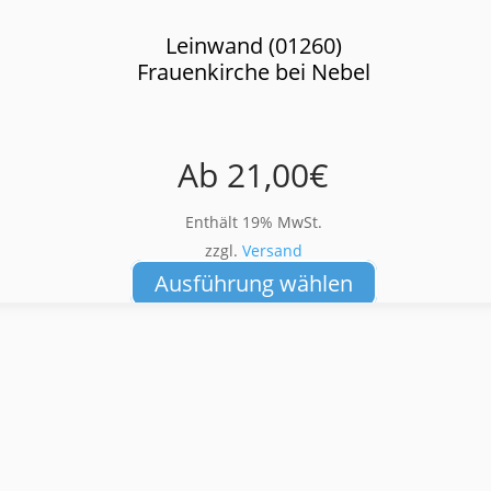
Leinwand (01260)
Frauenkirche bei Nebel
Ab
21,00
€
Enthält 19% MwSt.
zzgl.
Versand
Dieses
Ausführung wählen
Produkt
weist
mehrere
Varianten
auf.
Die
Optionen