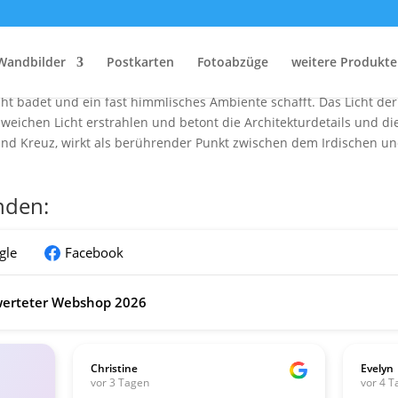
Frauenkirche über dem Nebelmeer
kirche in Dresden, aufgenommen aus der Perspektive eines Heißluft
Wandbilder
Postkarten
Fotoabzüge
weitere Produkte
er sich in atemberaubenden Farben des Sonnenaufgangs präsentiert
ht badet und ein fast himmlisches Ambiente schafft. Das Licht de
eichen Licht erstrahlen und betont die Architekturdetails und die
und Kreuz, wirkt als berührender Punkt zwischen dem Irdischen u
nden:
gle
Facebook
erteter Webshop 2026
Christine
Evelyn
vor 3 Tagen
vor 4 T