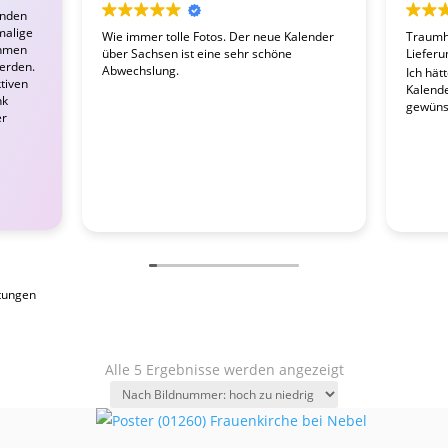
enden
malige
Wie immer tolle Fotos. Der neue Kalender
Traumha
ahmen
über Sachsen ist eine sehr schöne
Lieferu
werden.
Abwechslung.
Ich hät
tiven
Kalender
nk
gewünsc
er
tungen
Alle 5 Ergebnisse werden angezeigt