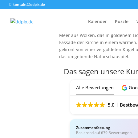
kontakt@ddpix.de
Das Bild zeigt die Spitze der Frauen
Kalender
Puzzle
majestätisch in den Himmel hinein, d
Meer aus Wolken, das in goldenem Lic
Fassade der Kirche in einem warmen, w
gekrönt von einer vergoldeten Kugel 
das umgebende Naturschauspiel.
Das sagen unsere Ku
Alle Bewertungen
Goo
5.0
Bestbew
Zusammenfassung
Basierend auf 679 Bewertungen