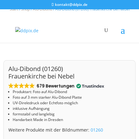
kontakt@ddpix.de
Start
/
Shop
/
Alu-Dibond
/ Alu-Dibond (01260) Frauenkirche bei Nebel
Alu-Dibond (01260)
Frauenkirche bei Nebel
679 Bewertungen
Produktart: Foto auf Alu-Dibond
Foto auf 3 mm starker Alu-Dibond Platte
UV-Direktdruck oder Echtfoto möglich
inklusive Aufhängung
formstabil und langlebig
Handarbeit Made in Dresden
Weitere Produkte mit der Bildnummer:
01260