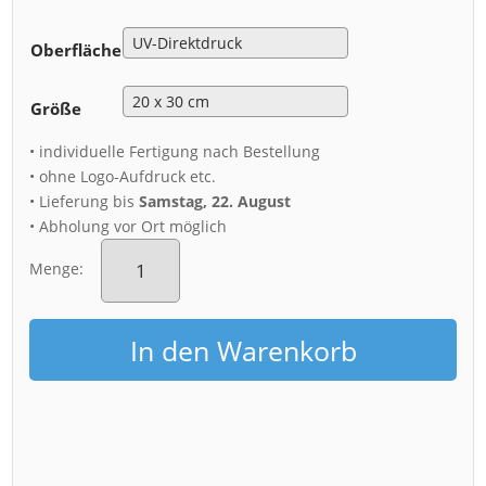
Oberfläche
Größe
• individuelle Fertigung nach Bestellung
• ohne Logo-Aufdruck etc.
• Lieferung bis
Samstag, 22. August
• Abholung vor Ort möglich
Alu-
Dibond
Menge:
(01260)
Frauenkirche
bei
In den Warenkorb
Nebel
Menge