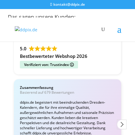
kontakt@ddpix.de
Das sagen unsere Kunden:
Alle Bewertungen
Google
Facebook
5.0
Bestbewerteter Webshop 2026
Verifiziert von: Trustindex
Zusammenfassung
C
Basierend auf 679 Bewertungen
v
ddpix.de begeistert mit beeindruckenden Dresden-
Kalendern, die für ihre einmalige Qualität,
W
außergewöhnlichen Aufnahmen und saisonale Präzision
i
geschätzt werden. Kunden lieben die kreativen
Perspektiven und die detailreiche Gestaltung. Dank
schneller Lieferung und hochwertiger Verarbeitung
schafft ddpix.de unvergessliche Erlebnisse.