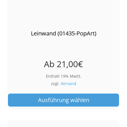
Leinwand (01435-PopArt)
Ab
21,00
€
Enthält 19% MwSt.
zzgl.
Versand
Die
Pro
Ausführung wählen
wei
meh
Var