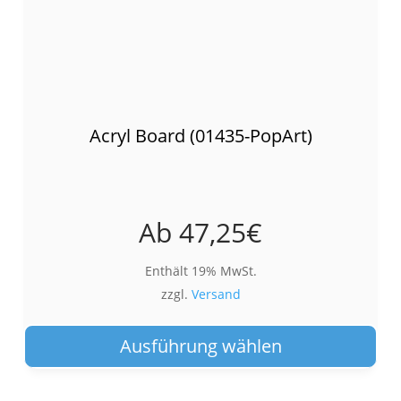
Acryl Board (01435-PopArt)
Ab
47,25
€
Enthält 19% MwSt.
zzgl.
Versand
Die
Pro
Ausführung wählen
wei
meh