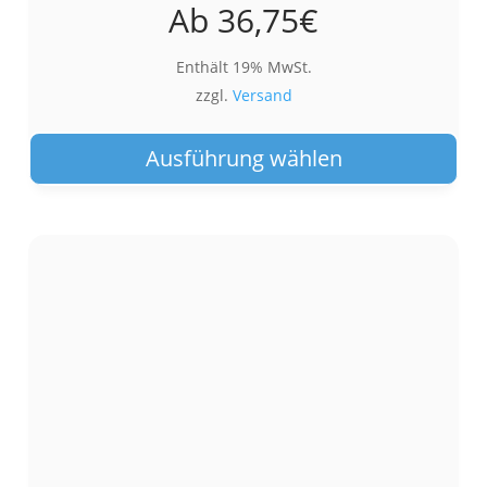
Ab
36,75
€
Enthält 19% MwSt.
zzgl.
Versand
Die
Pro
Ausführung wählen
wei
meh
Var
auf.
Die
Opt
kön
auf
der
Pro
gew