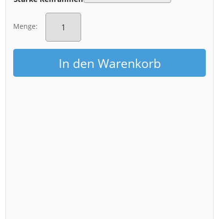
Leinwand
(01435-
Menge:
PopArt)
Menge
In den Warenkorb