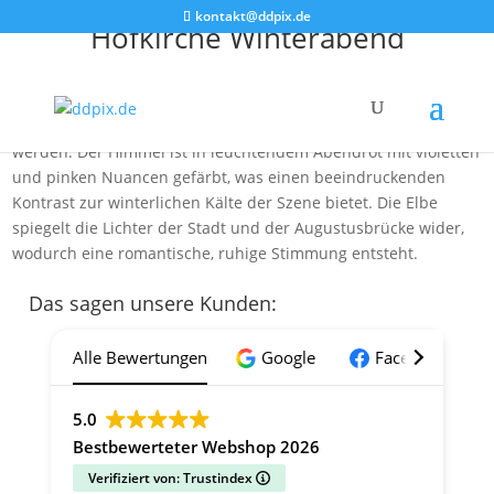
kontakt@ddpix.de
Hofkirche Winterabend
Das Bild zeigt die Skyline von Dresden bei Sonnenuntergang.
Im Zentrum sind die markanten Türme der Hofkirche und des
Hausmannsturms zu sehen, die von warmem Licht angestrahlt
werden. Der Himmel ist in leuchtendem Abendrot mit violetten
und pinken Nuancen gefärbt, was einen beeindruckenden
Kontrast zur winterlichen Kälte der Szene bietet. Die Elbe
spiegelt die Lichter der Stadt und der Augustusbrücke wider,
wodurch eine romantische, ruhige Stimmung entsteht.
Das sagen unsere Kunden:
Alle Bewertungen
Google
Facebook
5.0
Bestbewerteter Webshop 2026
Verifiziert von: Trustindex