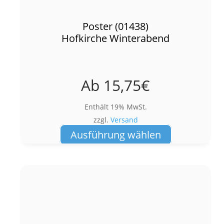
Poster (01438)
Hofkirche Winterabend
Ab
15,75
€
Enthält 19% MwSt.
zzgl.
Versand
Dieses
Ausführung wählen
Produkt
weist
mehrere
Varianten
auf.
Die
Optionen