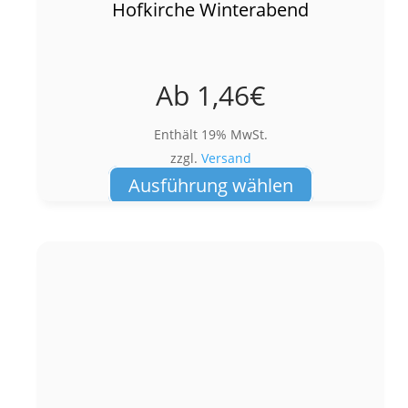
Hofkirche Winterabend
Ab
1,46
€
Enthält 19% MwSt.
zzgl.
Versand
Dieses
Ausführung wählen
Produkt
weist
mehrere
Varianten
auf.
Die
Optionen
können
auf