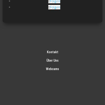
Folgen
werden
Folgen
Kontakt
Über Uns
Webcams