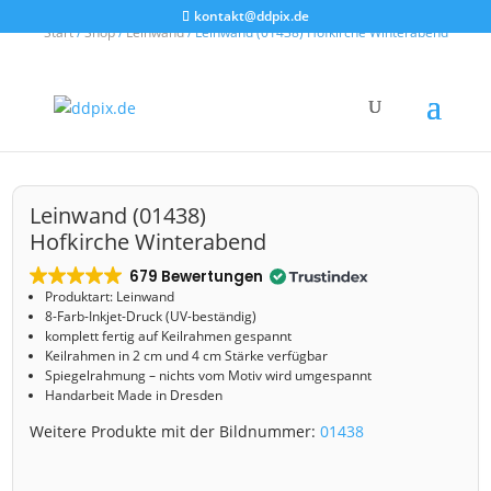
kontakt@ddpix.de
Start
/
Shop
/
Leinwand
/ Leinwand (01438) Hofkirche Winterabend
Leinwand (01438)
Hofkirche Winterabend
679 Bewertungen
Produktart: Leinwand
8-Farb-Inkjet-Druck (UV-beständig)
komplett fertig auf Keilrahmen gespannt
Keilrahmen in 2 cm und 4 cm Stärke verfügbar
Spiegelrahmung – nichts vom Motiv wird umgespannt
Handarbeit Made in Dresden
Weitere Produkte mit der Bildnummer:
01438