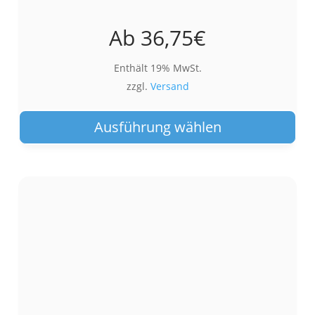
Ab
36,75
€
Enthält 19% MwSt.
zzgl.
Versand
Die
Pro
Ausführung wählen
wei
meh
Var
auf.
Die
Opt
kön
auf
der
Pro