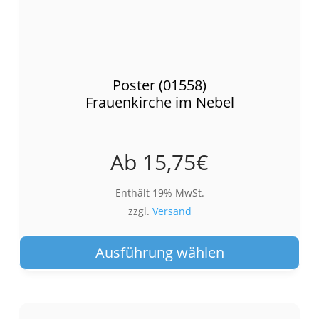
Poster (01558)
Frauenkirche im Nebel
Ab
15,75
€
Enthält 19% MwSt.
zzgl.
Versand
Die
Pro
Ausführung wählen
wei
meh
Var