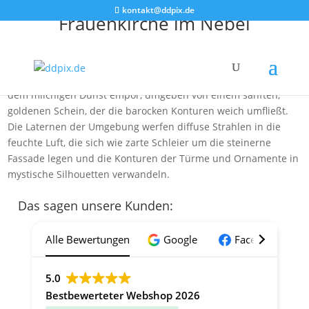
kontakt@ddpix.de
Frauenkirche im Nebel
In der tiefen Nacht hüllt dichter Nebel die Frauenkirche ein,
als schwebe sie in einem Traum aus Licht und Schatten. Die
majestätische Kuppel ragt wie ein leuchtender Leuchtturm aus
dem milchigen Dunst empor, umgeben von einem sanften,
goldenen Schein, der die barocken Konturen weich umfließt.
Die Laternen der Umgebung werfen diffuse Strahlen in die
feuchte Luft, die sich wie zarte Schleier um die steinerne
Fassade legen und die Konturen der Türme und Ornamente in
mystische Silhouetten verwandeln.
Das sagen unsere Kunden:
Alle Bewertungen
Google
Facebook
5.0
Bestbewerteter Webshop 2026