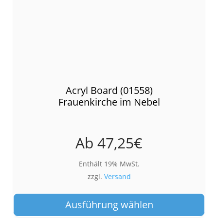
Acryl Board (01558)
Frauenkirche im Nebel
Ab
47,25
€
Enthält 19% MwSt.
zzgl.
Versand
Die
Pro
Ausführung wählen
wei