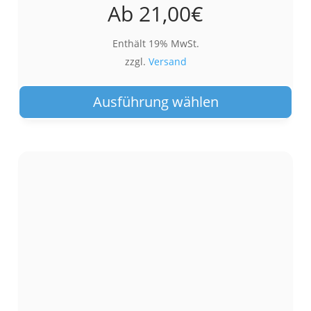
Ab
21,00
€
Enthält 19% MwSt.
zzgl.
Versand
Die
Pro
Ausführung wählen
wei
meh
Var
auf.
Die
Opt
kön
auf
der
Pro
gew