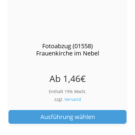
Fotoabzug (01558)
Frauenkirche im Nebel
Ab
1,46
€
Enthält 19% MwSt.
zzgl.
Versand
Die
Pro
Ausführung wählen
wei
meh