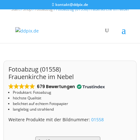
kontakt@ddpix.de
Start
/
Shop
/
Fotoabzug
/ Fotoabzug (01558) Frauenkirche im Nebel
Fotoabzug (01558)
Frauenkirche im Nebel
679 Bewertungen
Produktart: Fotoabzug
höchste Qualität
belichtet auf echtem Fotopapier
langlebig und strahlend
Weitere Produkte mit der Bildnummer:
01558