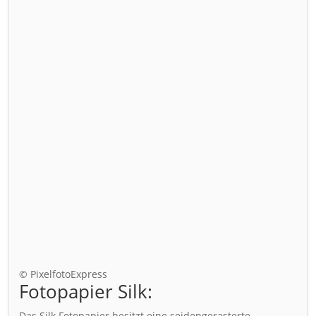
© PixelfotoExpress
Fotopapier Silk:
Das Silk Fotopapier besitzt eine seidengerasterte