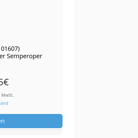
. 01607)
 der Semperoper
5
€
% MwSt.
sand
en