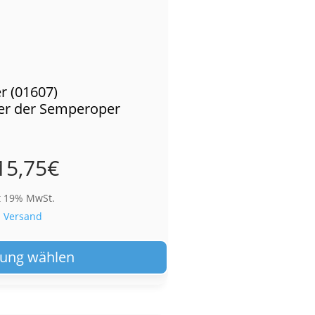
r (01607)
ber der Semperoper
15,75
€
t 19% MwSt.
.
Versand
Dieses
Produkt
ung wählen
weist
mehrere
Varianten