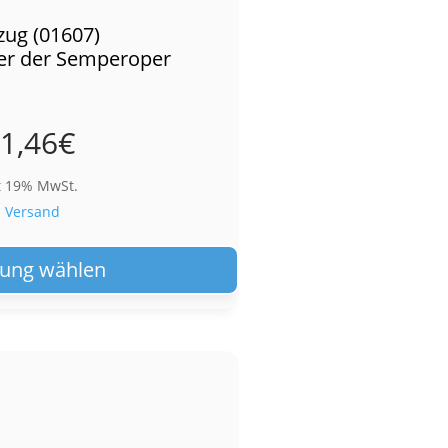
zug (01607)
ber der Semperoper
1,46
€
t 19% MwSt.
.
Versand
Dieses
Produkt
ung wählen
weist
mehrere
Varianten
auf.
Die
Optionen
können