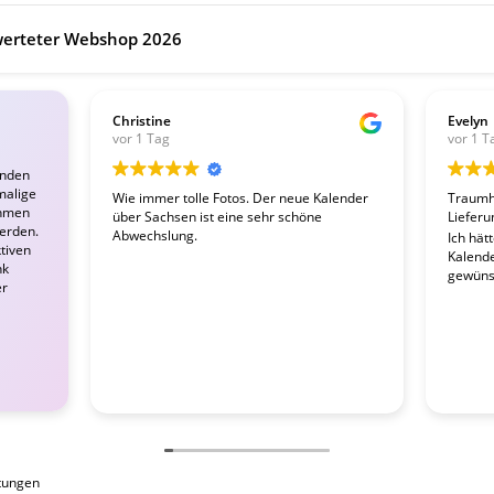
erteter Webshop 2026
Christine
Evelyn
vor 1 Tag
vor 1 T
enden
malige
Wie immer tolle Fotos. Der neue Kalender
Traumha
ahmen
über Sachsen ist eine sehr schöne
Lieferu
werden.
Abwechslung.
Ich hät
tiven
Kalender
nk
gewünsc
er
tungen