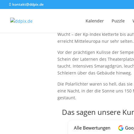
kontakt@ddpix.de
In der Nacht vom 19. auf den 20. Ja
Kalender
Puzzle
Farbenspiel der Extraklasse. Ein X1.9
Wucht – der Kp-Index kletterte bis a
erreicht Mitteleuropa nur sehr selten.
Vor der prächtigen Kulisse der Sempe
Schein der Laternen des Theaterplatz
taucht. Intensives Smaragdgrün, leuch
Schleiern über das Gebäude hinweg.
Die Polarlichter waren so hell, das s
eine Nacht, in der die Sonne uns 150
gestaunt.
Das sagen unsere Ku
Alle Bewertungen
Goo