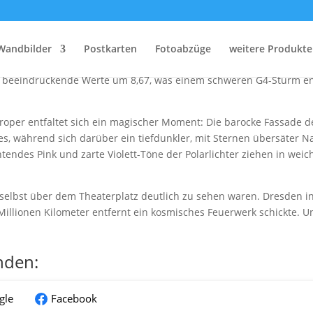
Polarlichter über der Semperoper
nuar 2026 verwandelte ein gewaltiger Sonnensturm den Himmel übe
Wandbilder
Postkarten
Fotoabzüge
weitere Produkte
-Klasse-Solarflare und ein damit verbundener koronaler Massenausw
uf beeindruckende Werte um 8,67, was einem schweren G4-Sturm ent
roper entfaltet sich ein magischer Moment: Die barocke Fassade 
es, während sich darüber ein tiefdunkler, mit Sternen übersäter 
tendes Pink und zarte Violett-Töne der Polarlichter ziehen in wei
ie selbst über dem Theaterplatz deutlich zu sehen waren. Dresden i
 Millionen Kilometer entfernt ein kosmisches Feuerwerk schickte.
nden:
gle
Facebook