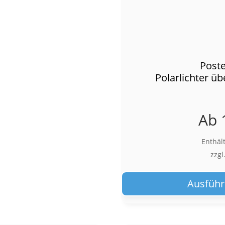
Poste
Polarlichter ü
Ab
Enthäl
zzgl
Ausführ