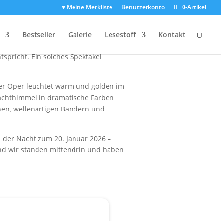
♥ Meine Merkliste
Benutzerkonto
0-Artikel
r Dresden in ein kosmisches
Bestseller
Galerie
Lesestoff
Kontakt
urf (CME) trafen die Erde mit voller
spricht. Ein solches Spektakel
der Oper leuchtet warm und golden im
Nachthimmel in dramatische Farben
chen, wellenartigen Bändern und
n der Nacht zum 20. Januar 2026 –
 Und wir standen mittendrin und haben