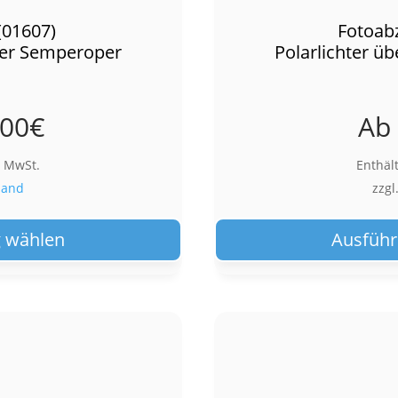
(01607)
Fotoab
 der Semperoper
Polarlichter ü
,00
€
Ab
% MwSt.
Enthäl
sand
zzgl
Dieses
Produkt
 wählen
Ausführ
weist
mehrere
Varianten
auf.
Die
Optionen
können