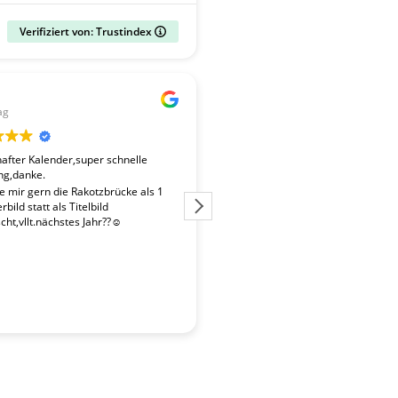
Verifiziert von: Trustindex
Gerald
ag
vor 2 Wochen
fter Kalender,super schnelle
Der Kalender "Sachsen 2027" ent
ng,danke.
überdurchschnittlich gute Fotos. 
Fotografen ist es gelungen, beso
te mir gern die Rakotzbrücke als 1
Stimmungen einzufangen. Wir wa
bild statt als Titelbild
zufrieden mit der schnellen Liefe
ht,vllt.nächstes Jahr??☺️