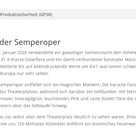
Produktsicherheit (GPSR)
r der Semperoper
0. Januar 2026 verwandelte ein gewaltiger Sonnensturm den Himme
n X1.9-Klasse-Solarflare und ein damit verbundener koronaler Mas
x kletterte bis auf beeindruckende Werte um 8,67, was einem schwe
eleuropa nur sehr selten.
 Semperoper entfaltet sich ein magischer Moment: Die barocke Fa
des Theaterplatzes, während sich darüber ein tiefdunkler, mit St
nsives Smaragdgrün, leuchtendes Pink und zarte Violett-Töne der P
leiern über das Gebäude hinweg.
 das sie selbst über dem Theaterplatz deutlich zu sehen waren. Dr
onne uns 150 Millionen Kilometer entfernt ein kosmisches Feuerwer
.