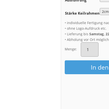
Stärke Keilrahmen
• individuelle Fertigung na
• ohne Logo-Aufdruck etc.
• Lieferung bis
Samstag, 2
• Abholung vor Ort möglic
Leinwand
(01607)
Menge:
Polarlichter
über
der
In de
Semperoper
Menge