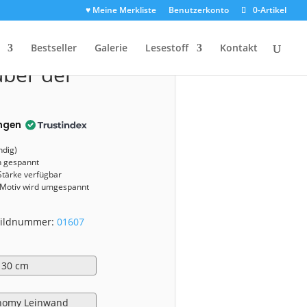
♥ Meine Merkliste
Benutzerkonto
0-Artikel
1607)
Bestseller
Galerie
Lesestoff
Kontakt
über der
ngen
ndig)
n gespannt
Stärke verfügbar
 Motiv wird umgespannt
 Bildnummer:
01607