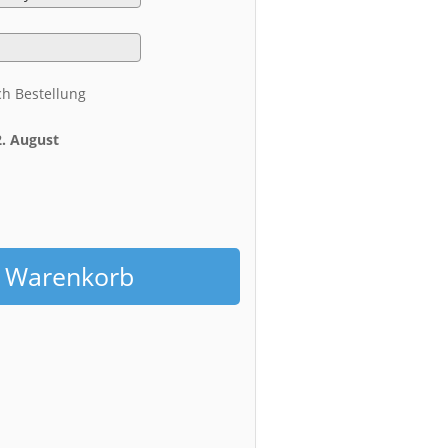
ch Bestellung
2. August
h
n Warenkorb