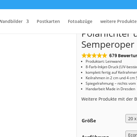
Start
/
Shop
/
Leinwand
/ Leinwand (01607) Polarlichter über der Semperoper
Leinwand (0
Wandbilder
Postkarten
Fotoabzüge
weitere Produkte
Polarlichter 
Semperoper
679 Bewertu
Produktart: Leinwand
8-Farb-Inkjet-Druck (UV-bestä
komplett fertig auf Keilrahme
Keilrahmen in 2 cm und 4 cm 
Spiegelrahmung – nichts vom
Handarbeit Made in Dresden
Weitere Produkte mit der
Größe
Ausführung