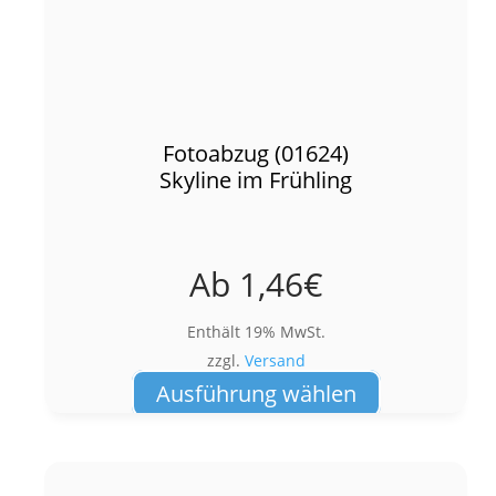
Fotoabzug (01624)
Skyline im Frühling
Ab
1,46
€
Enthält 19% MwSt.
zzgl.
Versand
Dieses
Ausführung wählen
Produkt
weist
mehrere