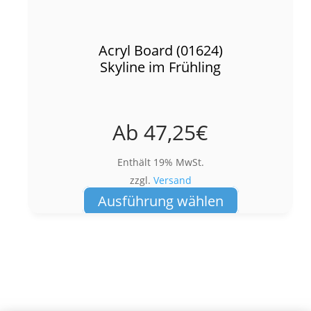
Acryl Board (01624)
Skyline im Frühling
Ab
47,25
€
Enthält 19% MwSt.
zzgl.
Versand
Dieses
Ausführung wählen
Produkt
weist
mehrere
Varianten
auf.
Die