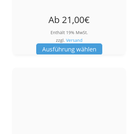
Ab
21,00
€
Enthält 19% MwSt.
zzgl.
Versand
Dieses
Ausführung wählen
Produkt
weist
mehrere
Varianten
auf.
Die
Optionen
können
auf
der
Produktseite