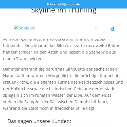
kontakt@ddpix.de
Skyline im Frühling
Früh am Morgen, wenn die ersten goldenen Strahlen der
aufgehenden Sonne die Elbe und die barocke Skyline von
Dresden sanft streicheln, öffnet sich ein zauberhafter Blick
vom Königsufer aus. Im Vordergrund rahmt ein üppig
blühender Kirschbaum das Bild ein – zarte rosa-weiße Blüten
hängen schwer an den Ästen und lassen die Szene wie aus
einem Traum wirken.
Dahinter erstrahlt die berühmte Silhouette der sächsischen
Hauptstadt im warmen Morgenlicht: die prächtige Kuppel der
Frauenkirche, die eleganten Türme des Residenzschlosses und
der Hofkirche sowie die historischen Gebäude der Altstadt
spiegeln sich im ruhigen Wasser der Elbe. Auf dem Fluss
stehen die Dampfer der Sächsischen Dampfschifffahrt,
während die Stadt noch in friedlicher Stille liegt.
Das sagen unsere Kunden: