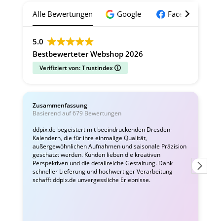
Alle Bewertungen
Google
Facebook
5.0
Bestbewerteter Webshop 2026
Verifiziert von: Trustindex
Zusammenfassung
C
Basierend auf 679 Bewertungen
v
ddpix.de begeistert mit beeindruckenden Dresden-
Kalendern, die für ihre einmalige Qualität,
W
außergewöhnlichen Aufnahmen und saisonale Präzision
i
geschätzt werden. Kunden lieben die kreativen
Perspektiven und die detailreiche Gestaltung. Dank
schneller Lieferung und hochwertiger Verarbeitung
schafft ddpix.de unvergessliche Erlebnisse.