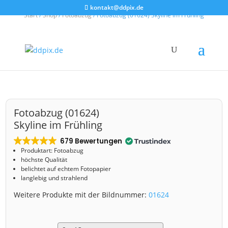
kontakt@ddpix.de
Start
/
Shop
/
Fotoabzug
/ Fotoabzug (01624) Skyline im Frühling
Fotoabzug (01624)
Skyline im Frühling
679 Bewertungen
Produktart: Fotoabzug
höchste Qualität
belichtet auf echtem Fotopapier
langlebig und strahlend
Weitere Produkte mit der Bildnummer:
01624