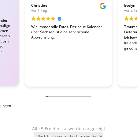
Christine
Evelyn
vor 1 Tag
vor 2 T
enden
malige
Wie immer tolle Fotos. Der neue Kalender
Traumha
ahmen
über Sachsen ist eine sehr schöne
Lieferu
werden.
Abwechslung.
Ich hät
tiven
Kalender
nk
gewünsc
er
tungen
Alle 5 Ergebnisse werden angezeigt