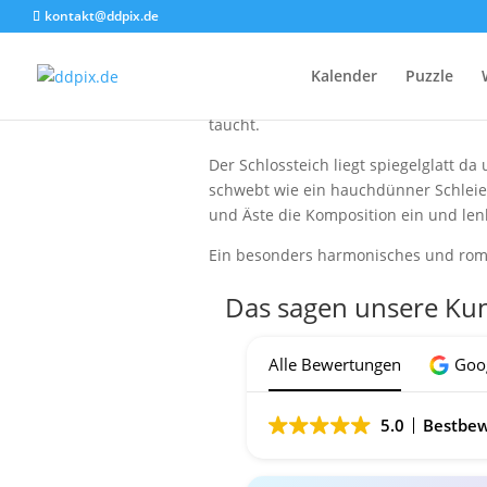
kontakt@ddpix.de
Ein zauberhafter Blick durch üppige
Kalender
Puzzle
filigranen Turm ragt aus dem dichten
taucht.
Der Schlossteich liegt spiegelglatt d
schwebt wie ein hauchdünner Schleie
und Äste die Komposition ein und lenk
Ein besonders harmonisches und roman
Das sagen unsere Ku
Alle Bewertungen
Goo
5.0
Bestbew