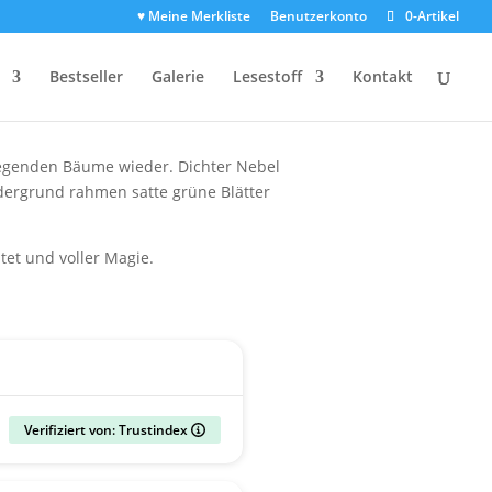
♥ Meine Merkliste
Benutzerkonto
0-Artikel
orgen. Das Schloss mit seinem hohen,
Bestseller
Galerie
Lesestoff
Kontakt
el in zarte Violett- und Rosatöne
liegenden Bäume wieder. Dichter Nebel
dergrund rahmen satte grüne Blätter
et und voller Magie.
Verifiziert von: Trustindex