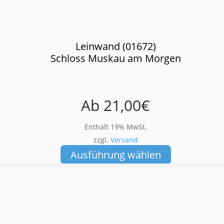
Leinwand (01672)
Schloss Muskau am Morgen
Ab
21,00
€
Enthält 19% MwSt.
zzgl.
Versand
Dieses
Ausführung wählen
Produkt
weist
mehrere
Varianten
auf.