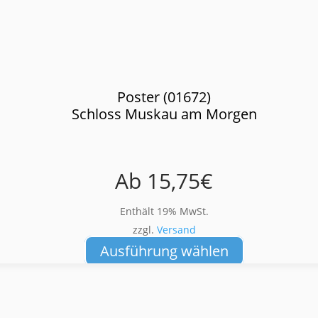
Poster (01672)
Schloss Muskau am Morgen
Ab
15,75
€
Enthält 19% MwSt.
zzgl.
Versand
Dieses
Ausführung wählen
Produkt
weist
mehrere