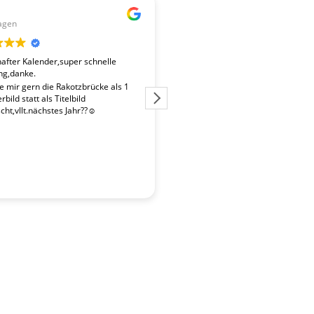
Gerald
agen
vor 2 Wochen
fter Kalender,super schnelle
Der Kalender "Sachsen 2027" ent
ng,danke.
überdurchschnittlich gute Fotos. 
Fotografen ist es gelungen, beso
te mir gern die Rakotzbrücke als 1
Stimmungen einzufangen. Wir wa
bild statt als Titelbild
zufrieden mit der schnellen Liefe
ht,vllt.nächstes Jahr??☺️