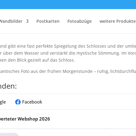
Schloss Muskau am Morgen
s Grün auf das rote Schloss Muskau an einem stillen Frühsommerm
Wandbilder
Postkarten
Fotoabzüge
weitere Produkte
 Morgennebel empor, während das erste sanfte Tageslicht den Himm
a und gibt eine fast perfekte Spiegelung des Schlosses und der um
r über dem Wasser und verstärkt die mystische Stimmung. Im Vor
en den Blick gezielt auf das Schloss.
tisches Foto aus der frühen Morgenstunde – ruhig, lichtdurchflut
nden:
gle
Facebook
erteter Webshop 2026