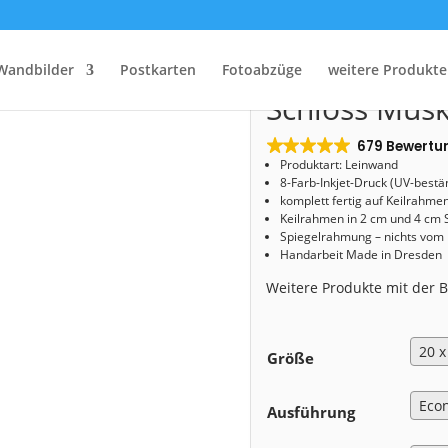
Start
/
Shop
/
Leinwand
/ Leinwand (01672) Schloss Muskau am Morgen
Leinwand (0
Wandbilder
Postkarten
Fotoabzüge
weitere Produkte
Schloss Mus
679 Bewertu
Produktart: Leinwand
8-Farb-Inkjet-Druck (UV-bestä
komplett fertig auf Keilrahme
Keilrahmen in 2 cm und 4 cm 
Spiegelrahmung – nichts vom
Handarbeit Made in Dresden
Weitere Produkte mit der
Größe
Ausführung