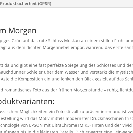
Produktsicherheit (GPSR)
am Morgen
ppiges Grün auf das rote Schloss Muskau an einem stillen Frühso
ragt aus dem dichten Morgennebel empor, während das erste sanft
latt da und gibt eine fast perfekte Spiegelung des Schlosses und 
 hauchdünner Schleier über dem Wasser und verstärkt die mystis
Äste die Komposition ein und lenken den Blick gezielt auf das Schl
 romantisches Foto aus der frühen Morgenstunde – ruhig, lichtdur
oduktvarianten:
ssischen Möglichkeiten ein Foto stilvoll zu präsentieren und ist v
stellung wird das Motiv mittels modernster Druckmaschinen frisc
technologie von EPSON mit UltraChromeTM K3-Tinten und der Vivid
tufungen bis in die kleinsten Details. Dich erwartet eine Leinwand 