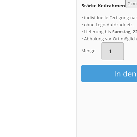
Stärke Keilrahmen
• individuelle Fertigung na
• ohne Logo-Aufdruck etc.
• Lieferung bis
Samstag, 2
• Abholung vor Ort möglic
Leinwand
(01672)
Menge:
Schloss
Muskau
am
In de
Morgen
Menge