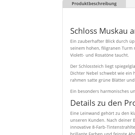
Produktbeschreibung
Schloss Muskau 
Ein zauberhafter Blick durch ü
seinem hohen, filigranen Turm 
Violett- und Rosatöne taucht.
Der Schlossteich liegt spiegelg
Dichter Nebel schwebt wie ein
rahmen satte grüne Blätter und 
Ein besonders harmonisches und
Details zu den Pr
Eine Leinwand gehört zu den kla
unseren Kunden. Nach deiner Be
innovative 8-Farb-Tintenstrahl
brillante Farben und feinste Abs