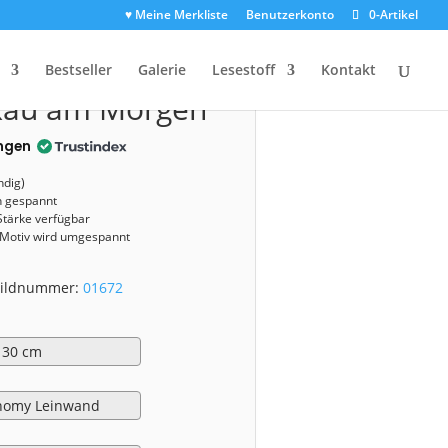
♥ Meine Merkliste
Benutzerkonto
0-Artikel
1672)
Bestseller
Galerie
Lesestoff
Kontakt
kau am Morgen
ngen
ndig)
n gespannt
Stärke verfügbar
 Motiv wird umgespannt
 Bildnummer:
01672