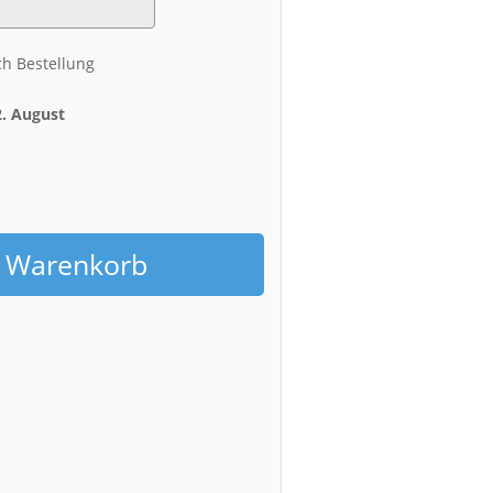
ch Bestellung
2. August
h
n Warenkorb