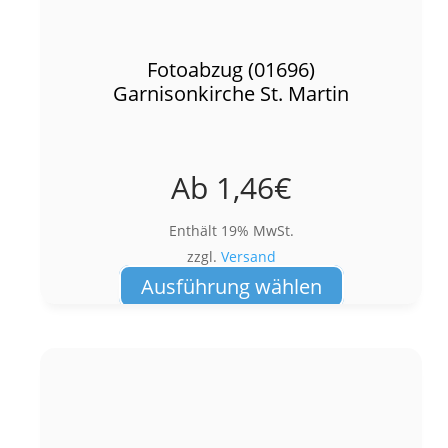
Fotoabzug (01696)
Garnisonkirche St. Martin
Ab
1,46
€
Enthält 19% MwSt.
zzgl.
Versand
Dieses
Ausführung wählen
Produkt
weist
mehrere
Varianten
auf.
Die