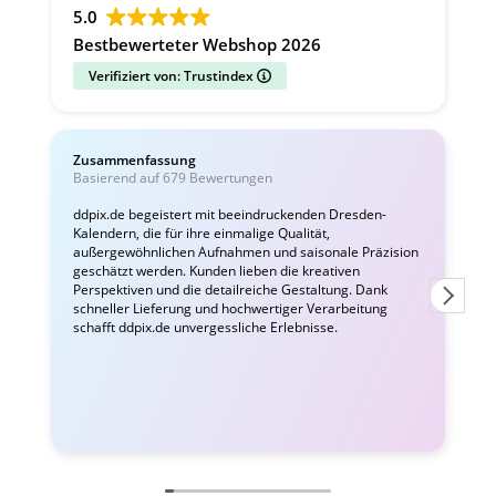
5.0
Bestbewerteter Webshop 2026
Verifiziert von: Trustindex
Zusammenfassung
C
Basierend auf 679 Bewertungen
v
ddpix.de begeistert mit beeindruckenden Dresden-
Kalendern, die für ihre einmalige Qualität,
W
außergewöhnlichen Aufnahmen und saisonale Präzision
i
geschätzt werden. Kunden lieben die kreativen
Perspektiven und die detailreiche Gestaltung. Dank
schneller Lieferung und hochwertiger Verarbeitung
schafft ddpix.de unvergessliche Erlebnisse.