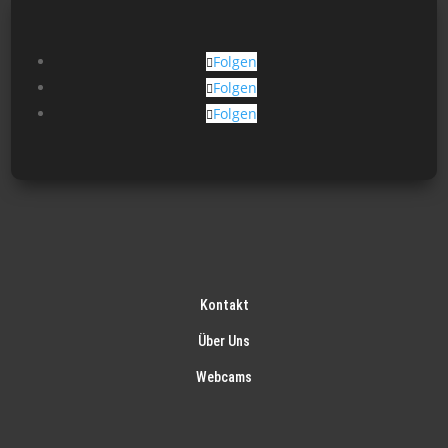
auf
der
Produktseite
Folgen
gewählt
Folgen
werden
Folgen
Kontakt
Über Uns
Webcams