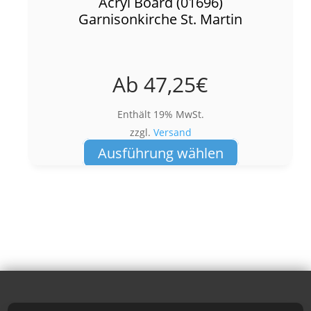
Acryl Board (01696)
Garnisonkirche St. Martin
Ab
47,25
€
Enthält 19% MwSt.
zzgl.
Versand
Dieses
Ausführung wählen
Produkt
weist
mehrere
Varianten
auf.
Die
Optionen
können