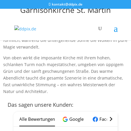
kontakt@ddpix.de
Garnisonkirche St. Martin
In einem spektakulären Farbenmeer aus glühendem Orange
und tiefem Rot erstrahlt die Garnisonkirche St. Martin bei
diesem atemberaubenden Drohnenbild. Der Himmel brennt
förmlich, während die untergehende Sonne die Wolken in pure
Magie verwandelt.
Von oben wirkt die imposante Kirche mit ihrem hohen,
schlanken Turm noch majestätischer, umgeben von üppigem
Grün und der sanft geschwungenen Straße. Das warme
Abendlicht taucht die gesamte Szenerie in eine dramatische,
fast unwirkliche Stimmung – ein wahres Meisterwerk der
Natur und Architektur.
Das sagen unsere Kunden:
Alle Bewertungen
Google
Facebook