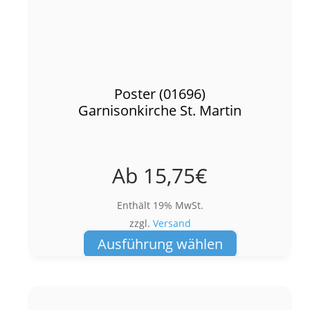
Poster (01696)
Garnisonkirche St. Martin
Ab
15,75
€
Enthält 19% MwSt.
zzgl.
Versand
Dieses
Ausführung wählen
Produkt
weist
mehrere