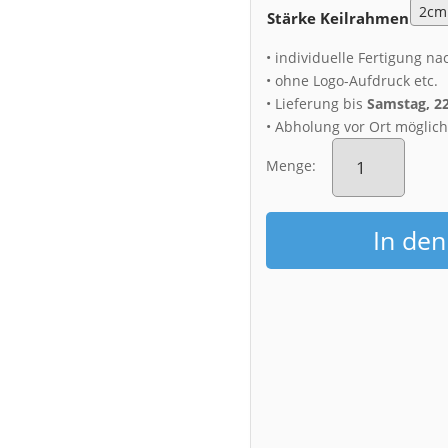
Stärke Keilrahmen
• individuelle Fertigung na
• ohne Logo-Aufdruck etc.
• Lieferung bis
Samstag, 2
• Abholung vor Ort möglic
Leinwand
(01696)
Menge:
Garnisonkirche
St.
Martin
In de
Menge