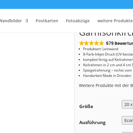
Start
/
Shop
/
Leinwand
/ Leinwand (01696) Garnisonkirche St. Martin
Leinwand (0
Wandbilder
Postkarten
Fotoabzüge
weitere Produkte
Garnisonkirc
679 Bewertu
Produktart: Leinwand
8-Farb-Inkjet-Druck (UV-bestä
komplett fertig auf Keilrahme
Keilrahmen in 2 cm und 4 cm 
Spiegelrahmung – nichts vom
Handarbeit Made in Dresden
Weitere Produkte mit der
Größe
Ausführung