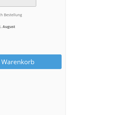
ch Bestellung
2. August
h
n Warenkorb