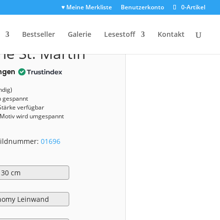
♥ Meine Merkliste
Benutzerkonto
0-Artikel
1696)
Bestseller
Galerie
Lesestoff
Kontakt
he St. Martin
ngen
ndig)
n gespannt
Stärke verfügbar
 Motiv wird umgespannt
 Bildnummer:
01696