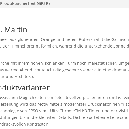
Produktsicherheit (GPSR)
. Martin
eer aus glühendem Orange und tiefem Rot erstrahlt die Garnisonk
Der Himmel brennt förmlich, während die untergehende Sonne d
Kirche mit ihrem hohen, schlanken Turm noch majestätischer, um
s warme Abendlicht taucht die gesamte Szenerie in eine dramatis
ur und Architektur.
oduktvarianten:
ssischen Möglichkeiten ein Foto stilvoll zu präsentieren und ist v
stellung wird das Motiv mittels modernster Druckmaschinen frisc
technologie von EPSON mit UltraChromeTM K3-Tinten und der Vivid
tufungen bis in die kleinsten Details. Dich erwartet eine Leinwand 
drucksvollen Kontrasten.